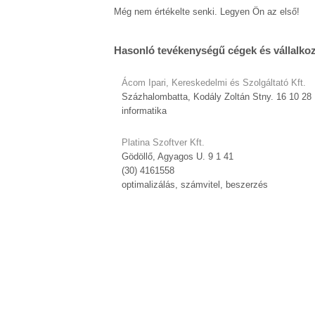
Még nem értékelte senki. Legyen Ön az első!
Hasonló tevékenységű cégek és vállalko
Ácom Ipari, Kereskedelmi és Szolgáltató Kft.
Százhalombatta, Kodály Zoltán Stny. 16 10 28
informatika
Platina Szoftver Kft.
Gödöllő, Agyagos U. 9 1 41
(30) 4161558
optimalizálás, számvitel, beszerzés