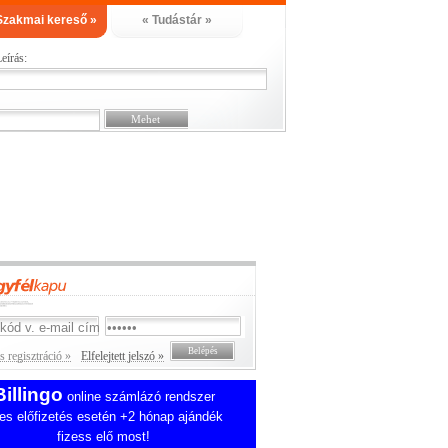
Szakmai kereső »
« Tudástár »
eírás:
 regisztráció »
Elfelejtett jelszó »
Billingo
online számlázó rendszer
es előfizetés esetén +2 hónap ajándék
fizess elő most!