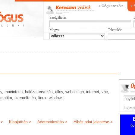
« Cégkereső »
« 
Szolgáltatás:
L
Megye:
Település:
ry, macintosh, hálózattervezés, alloy, webdesign, internet, vnc,
rmatika, üzemeltetés, linux, windows
Ingyenes
 >
Kisajátítás >
Adatmódosítás >
Hibás adat jelentése >
év