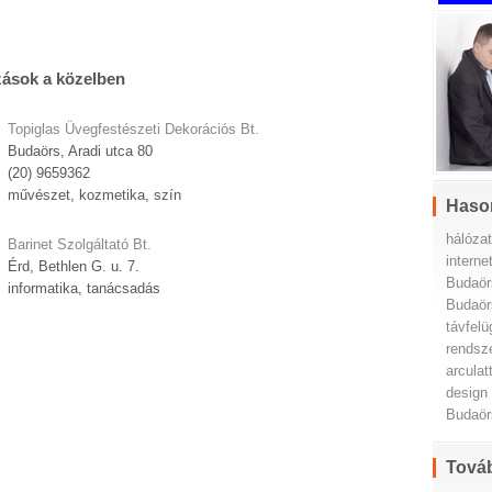
zások a közelben
Topiglas Üvegfestészeti Dekorációs Bt.
Budaörs, Aradi utca 80
(20) 9659362
művészet, kozmetika, szín
Haso
hálóza
Barinet Szolgáltató Bt.
interne
Érd, Bethlen G. u. 7.
Budaör
informatika, tanácsadás
Budaör
távfel
rendsz
arcula
design
Budaör
Továb