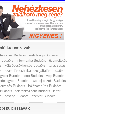
nló kulcsszavak
ttervezés Budaörs
webdesign Budaörs
t Budaörs
informatika Budaörs
üzemeltetés
s
költségcsökkentés Budaörs
tanácsadás
s
számítástechnikai szolgáltatás Budaörs
ügyelet Budaörs
sap Budaörs
voip Budaörs
erfelügyelet Budaörs
webfejlesztés Budaörs
ttervezés Budaörs
hálózatépítes Budaörs
 Budaörs
telefonközpont Budaörs
leltár
s
hosting Budaörs
szerver Budaörs
bi kulcsszavak