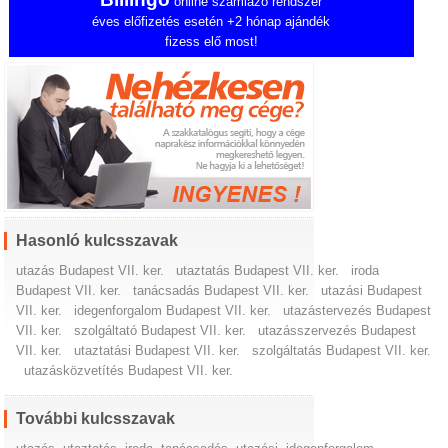
online számlázó rendszer
éves előfizetés esetén +2 hónap ajándék
fizess elő most!
Hasonló kulcsszavak
utazás Budapest VII. ker.
utaztatás Budapest VII. ker.
iroda
Budapest VII. ker.
tanácsadás Budapest VII. ker.
utazási Budapest
VII. ker.
idegenforgalom Budapest VII. ker.
utazástervezés Budapest
VII. ker.
szolgáltató Budapest VII. ker.
utazásszervezés Budapest
VII. ker.
utaztatási Budapest VII. ker.
szolgáltatás Budapest VII. ker.
utazásközvetítés Budapest VII. ker.
További kulcsszavak