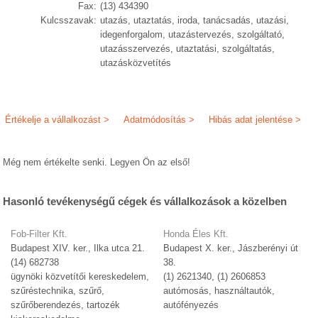
Fax:
(13) 434390
Kulcsszavak:
utazás, utaztatás, iroda, tanácsadás, utazási,
idegenforgalom, utazástervezés, szolgáltató,
utazásszervezés, utaztatási, szolgáltatás,
utazásközvetítés
Értékelje a vállalkozást >
Adatmódosítás >
Hibás adat jelentése >
Még nem értékelte senki. Legyen Ön az első!
Hasonló tevékenységű cégek és vállalkozások a közelben
Fob-Filter Kft.
Honda Éles Kft.
Budapest XIV. ker., Ilka utca 21.
Budapest X. ker., Jászberényi út
(14) 682738
38.
ügynöki közvetítői kereskedelem,
(1) 2621340, (1) 2606853
szűréstechnika, szűrő,
autómosás, használtautók,
szűrőberendezés, tartozék
autófényezés