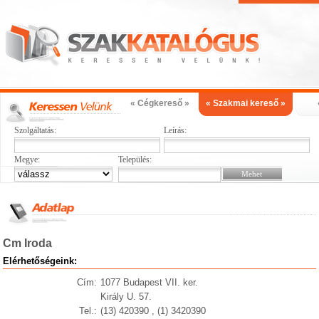
« Cégkereső »
« Szakmai kereső »
Szolgáltatás:
Leírás:
Megye:
Település:
Cm Iroda
Elérhetőségeink:
Cím:
1077 Budapest VII. ker.
Király U. 57.
Tel.:
(13) 420390 , (1) 3420390