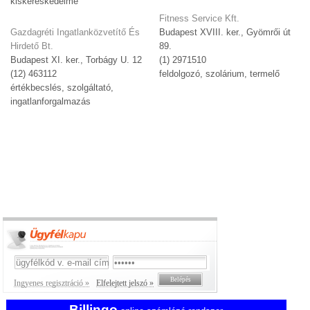
kiskereskedelme
Fitness Service Kft.
Gazdagréti Ingatlanközvetítő És
Budapest XVIII. ker., Gyömrői út
Hirdető Bt.
89.
Budapest XI. ker., Torbágy U. 12
(1) 2971510
(12) 463112
feldolgozó, szolárium, termelő
értékbecslés, szolgáltató,
ingatlanforgalmazás
Ingyenes regisztráció »
Elfelejtett jelszó »
Billingo