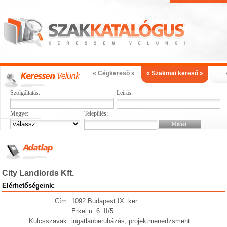
« Cégkereső »
« Szakmai kereső »
Szolgáltatás:
Leírás:
Megye:
Település:
City Landlords Kft.
Elérhetőségeink:
Cím:
1092 Budapest IX. ker.
Erkel u. 6. II/5.
Kulcsszavak:
ingatlanberuházás, projektmenedzsment