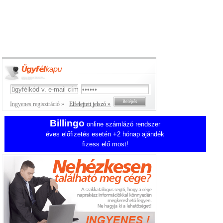
Ingyenes regisztráció »
Elfelejtett jelszó »
Billingo
online számlázó rendszer
éves előfizetés esetén +2 hónap ajándék
fizess elő most!