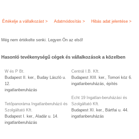
Értékelje a vállalkozást >
Adatmódosítás >
Hibás adat jelentése >
Még nem értékelte senki. Legyen Ön az első!
Hasonló tevékenységű cégek és vállalkozások a közelben
W és P Bt.
Centrál I.B. Kft.
Budapest II. ker., Buday László u.
Budapest XIII. ker., Tomori köz 6.
12.
ingatlanberuházás, építés
ingatlanberuházás
Echt 19 Ingatlan-beruházási és
Tetőpanoráma Ingatlanberuházó és
Szolgáltató Kft.
Szolgáltató Kft.
Budapest XI. ker., Bártfai u. 44.
Budapest I. ker., Aladár u. 14.
ingatlanberuházás
ingatlanberuházás