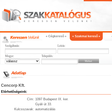
« Cégkereső »
« Szakmai kereső »
Szolgáltatás:
Leírás:
Megye:
Település:
Cencorp Kft.
Elérhetőségeink:
Cím:
1097 Budapest IX. ker.
Gyáli út 33.
Kulcsszavak:
automatizálás