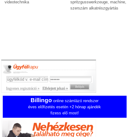
videotechnika
spritzgusswerkzeuge, machine,
szerszám alkatrészgyártás
Ingyenes regisztráció »
Elfelejtett jelszó »
Billingo
online számlázó rendszer
éves előfizetés esetén +2 hónap ajándék
fizess elő most!