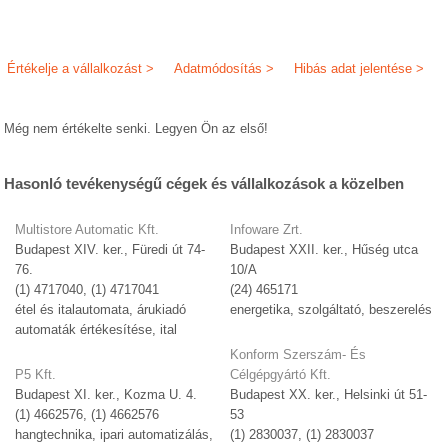
Értékelje a vállalkozást >
Adatmódosítás >
Hibás adat jelentése >
Még nem értékelte senki. Legyen Ön az első!
Hasonló tevékenységű cégek és vállalkozások a közelben
Multistore Automatic Kft.
Infoware Zrt.
Budapest XIV. ker., Füredi út 74-
Budapest XXII. ker., Hűség utca
76.
10/A
(1) 4717040, (1) 4717041
(24) 465171
étel és italautomata, árukiadó
energetika, szolgáltató, beszerelés
automaták értékesítése, ital
Konform Szerszám- És
P5 Kft.
Célgépgyártó Kft.
Budapest XI. ker., Kozma U. 4.
Budapest XX. ker., Helsinki út 51-
(1) 4662576, (1) 4662576
53
hangtechnika, ipari automatizálás,
(1) 2830037, (1) 2830037