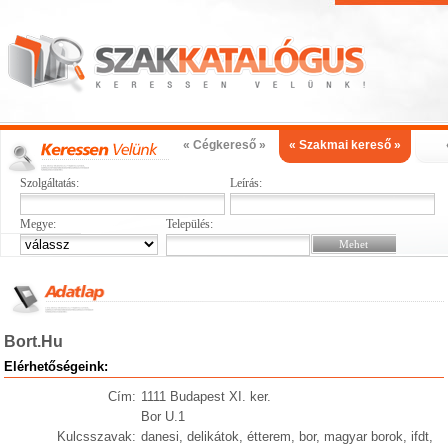
« Cégkereső »
« Szakmai kereső »
Szolgáltatás:
Leírás:
Megye:
Település:
Bort.Hu
Elérhetőségeink:
Cím:
1111 Budapest XI. ker.
Bor U.1
Kulcsszavak:
danesi, delikátok, étterem, bor, magyar borok, ifdt,