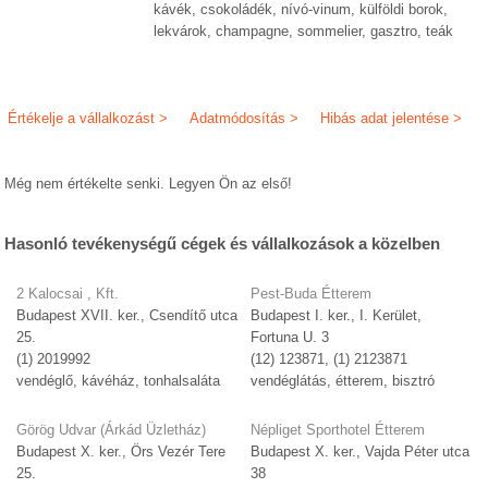
kávék, csokoládék, nívó-vinum, külföldi borok,
lekvárok, champagne, sommelier, gasztro, teák
Értékelje a vállalkozást >
Adatmódosítás >
Hibás adat jelentése >
Még nem értékelte senki. Legyen Ön az első!
Hasonló tevékenységű cégek és vállalkozások a közelben
2 Kalocsai , Kft.
Pest-Buda Étterem
Budapest XVII. ker., Csendítő utca
Budapest I. ker., I. Kerület,
25.
Fortuna U. 3
(1) 2019992
(12) 123871, (1) 2123871
vendéglő, kávéház, tonhalsaláta
vendéglátás, étterem, bisztró
Görög Udvar (Árkád Üzletház)
Népliget Sporthotel Étterem
Budapest X. ker., Örs Vezér Tere
Budapest X. ker., Vajda Péter utca
25.
38