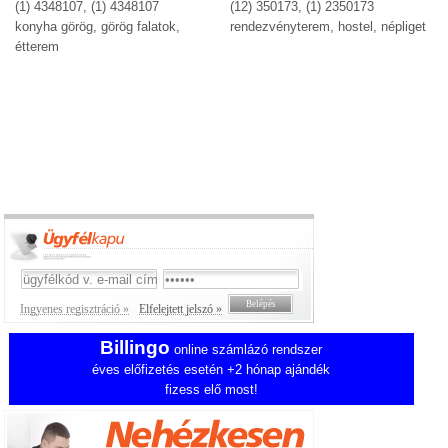
(1) 4348107, (1) 4348107
(12) 350173, (1) 2350173
konyha görög, görög falatok,
rendezvényterem, hostel, népliget
étterem
Ingyenes regisztráció »
Elfelejtett jelszó »
Billingo
online számlázó rendszer
éves előfizetés esetén +2 hónap ajándék
fizess elő most!