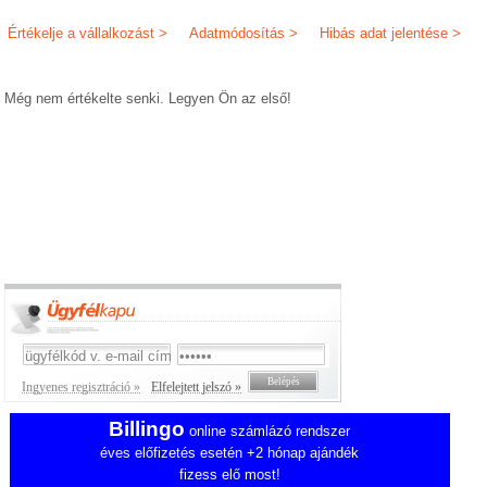
Értékelje a vállalkozást >
Adatmódosítás >
Hibás adat jelentése >
Még nem értékelte senki. Legyen Ön az első!
Ingyenes regisztráció »
Elfelejtett jelszó »
Billingo
online számlázó rendszer
éves előfizetés esetén +2 hónap ajándék
fizess elő most!