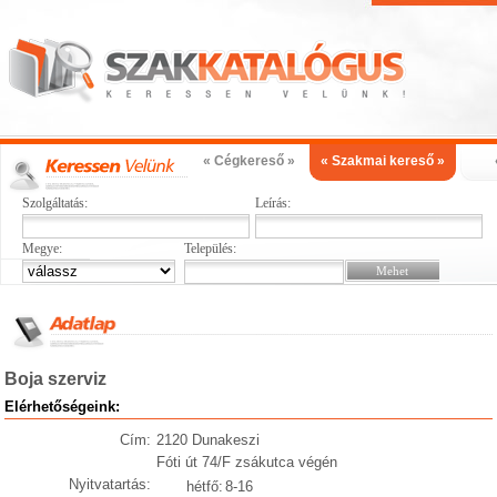
« Cégkereső »
« Szakmai kereső »
Szolgáltatás:
Leírás:
Megye:
Település:
Boja szerviz
Elérhetőségeink:
Cím:
2120 Dunakeszi
Fóti út 74/F zsákutca végén
Nyitvatartás:
hétfő:
8-16