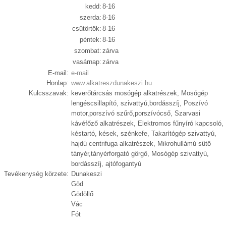
kedd:
8-16
szerda:
8-16
csütörtök:
8-16
péntek:
8-16
szombat:
zárva
vasárnap:
zárva
E-mail:
e-mail
Honlap:
www.alkatreszdunakeszi.hu
Kulcsszavak:
keverőtárcsás mosógép alkatrészek, Mosógép
lengéscsillapító, szivattyú,bordásszíj, Poszívó
motor,porszívó szűrő,porszívócső, Szarvasi
kávéfőző alkatrészek, Elektromos fűnyíró kapcsoló,
késtartó, kések, szénkefe, Takarítógép szivattyú,
hajdú centrifuga alkatrészek, Mikrohullámú sütő
tányér,tányérforgató görgő, Mosógép szivattyú,
bordásszíj, ajtófogantyú
Tevékenység körzete:
Dunakeszi
Göd
Gödöllő
Vác
Fót