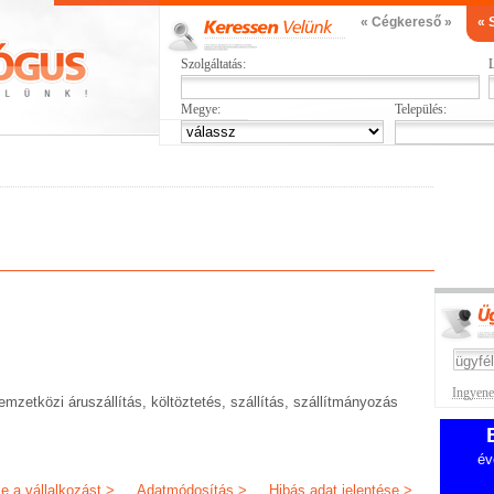
« Cégkereső »
« 
Szolgáltatás:
L
Megye:
Település:
Ingyenes
mzetközi áruszállítás, költöztetés, szállítás, szállítmányozás
év
je a vállalkozást >
Adatmódosítás >
Hibás adat jelentése >