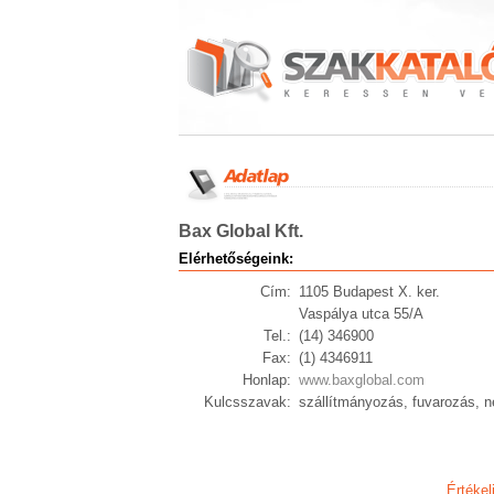
Bax Global Kft.
Elérhetőségeink:
Cím:
1105 Budapest X. ker.
Vaspálya utca 55/A
Tel.:
(14) 346900
Fax:
(1) 4346911
Honlap:
www.baxglobal.com
Kulcsszavak:
szállítmányozás, fuvarozás, ne
Értékel