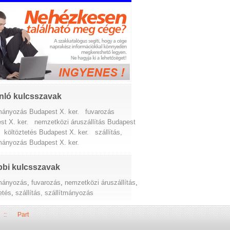
nló kulcsszavak
tmányozás Budapest X. ker.
fuvarozás
st X. ker.
nemzetközi áruszállítás Budapest
költöztetés Budapest X. ker.
szállítás,
tmányozás Budapest X. ker.
bi kulcsszavak
tmányozás
,
fuvarozás
,
nemzetközi áruszállítás
,
etés
,
szállítás, szállítmányozás
::
Part