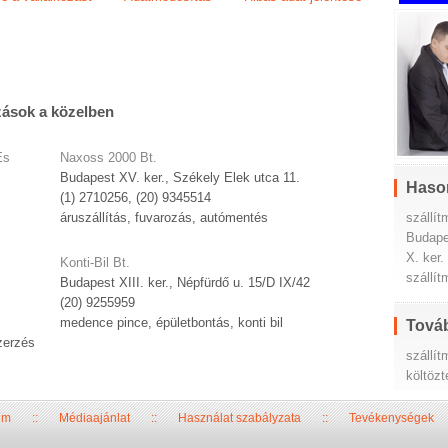
zások a közelben
És
Naxoss 2000 Bt.
Budapest XV. ker., Székely Elek utca 11.
Haso
(1) 2710256, (20) 9345514
szállí
áruszállítás, fuvarozás, autómentés
Budape
X. ker.
Konti-Bil Bt.
szállí
Budapest XIII. ker., Népfürdő u. 15/D IX/42
(20) 9255959
medence pince, épületbontás, konti bil
Továb
zerzés
szállí
költözt
um
::
Médiaajánlat
::
Használat szabályzata
::
Tevékenységek