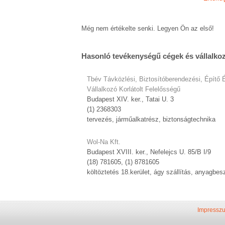
Még nem értékelte senki. Legyen Ön az első!
Hasonló tevékenységű cégek és vállalko
Tbév Távközlési, Biztosítóberendezési, Építő 
Vállalkozó Korlátolt Felelősségű
Budapest XIV. ker., Tatai U. 3
(1) 2368303
tervezés, járműalkatrész, biztonságtechnika
Wol-Na Kft.
Budapest XVIII. ker., Nefelejcs U. 85/B I/9
(18) 781605, (1) 8781605
költöztetés 18.kerület, ágy szállítás, anyagbes
Impressz