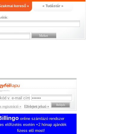
Szakmai kereső »
« Tudástár »
eírás:
 regisztráció »
Elfelejtett jelszó »
Billingo
online számlázó rendszer
es előfizetés esetén +2 hónap ajándék
fizess elő most!