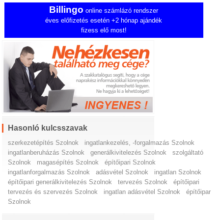
Billingo
online számlázó rendszer
éves előfizetés esetén +2 hónap ajándék
fizess elő most!
Hasonló kulcsszavak
szerkezetépítés Szolnok
ingatlankezelés, -forgalmazás Szolnok
ingatlanberuházás Szolnok
generálkivitelezés Szolnok
szolgáltató
Szolnok
magasépítés Szolnok
építőipari Szolnok
ingatlanforgalmazás Szolnok
adásvétel Szolnok
ingatlan Szolnok
építőipari generálkivitelezés Szolnok
tervezés Szolnok
építőipari
tervezés és szervezés Szolnok
ingatlan adásvétel Szolnok
építőipar
Szolnok