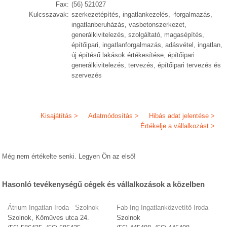
Fax:
(56) 521027
Kulcsszavak:
szerkezetépítés, ingatlankezelés, -forgalmazás,
ingatlanberuházás, vasbetonszerkezet,
generálkivitelezés, szolgáltató, magasépítés,
építőipari, ingatlanforgalmazás, adásvétel, ingatlan,
új építésű lakások értékesítése, építőipari
generálkivitelezés, tervezés, építőipari tervezés és
szervezés
Kisajátítás >
Adatmódosítás >
Hibás adat jelentése >
Értékelje a vállalkozást >
Még nem értékelte senki. Legyen Ön az első!
Hasonló tevékenységű cégek és vállalkozások a közelben
Átrium Ingatlan Iroda - Szolnok
Fab-Ing Ingatlanközvetítő Iroda
Szolnok, Kőműves utca 24.
Szolnok