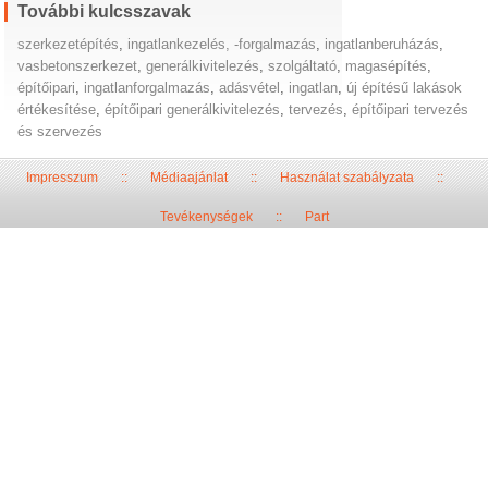
További kulcsszavak
szerkezetépítés
,
ingatlankezelés, -forgalmazás
,
ingatlanberuházás
,
vasbetonszerkezet
,
generálkivitelezés
,
szolgáltató
,
magasépítés
,
építőipari
,
ingatlanforgalmazás
,
adásvétel
,
ingatlan
,
új építésű lakások
értékesítése
,
építőipari generálkivitelezés
,
tervezés
,
építőipari tervezés
és szervezés
Impresszum
::
Médiaajánlat
::
Használat szabályzata
::
Tevékenységek
::
Part