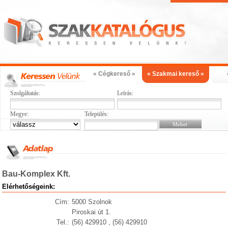
« Cégkereső »
« Szakmai kereső »
Szolgáltatás:
Leírás:
Megye:
Település:
Bau-Komplex Kft.
Elérhetőségeink:
Cím:
5000 Szolnok
Piroskai út 1.
Tel.:
(56) 429910 , (56) 429910