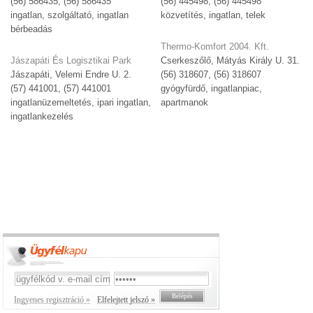
(56) 586435, (56) 586435
(56) 445498, (56) 445498
ingatlan, szolgáltató, ingatlan
közvetítés, ingatlan, telek
bérbeadás
Thermo-Komfort 2004. Kft.
Jászapáti És Logisztikai Park
Cserkeszőlő, Mátyás Király U. 31.
Jászapáti, Velemi Endre U. 2.
(56) 318607, (56) 318607
(57) 441001, (57) 441001
gyógyfürdő, ingatlanpiac,
ingatlanüzemeltetés, ipari ingatlan,
apartmanok
ingatlankezelés
Ingyenes regisztráció »
Elfelejtett jelszó »