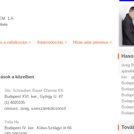
M. 1.A.
étele
je a vállalkozást >
Adatmódosítás >
Hibás adat jelentése >
Haso
üveg B
ajándék
zások a közelben
ker.
g
Budapes
Budapes
Sbc Schrauben Bauer Chemie Kft.
Budapes
Budapest XVI. ker., György U. 47
Budapes
(1) 4020105
Budapes
nóniusz, üveg, szerszámkölcsönző
Budapes
Yulia.Hu
Továb
Budapest IV. ker., Külso-Szilágyi út 66.
(30) 9961590