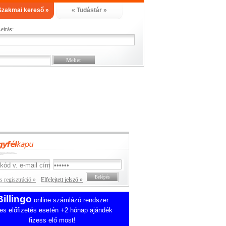
Szakmai kereső »
« Tudástár »
eírás:
 regisztráció »
Elfelejtett jelszó »
Billingo
online számlázó rendszer
es előfizetés esetén +2 hónap ajándék
fizess elő most!