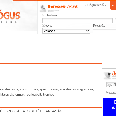
« Cégkereső »
« 
Szolgáltatás:
L
Megye:
Település:
ajándéktárgy, sport, trófea, gravírozása, ajándéktárgy gyártása,
Ingyenes
éktárgyak, érmek, serlegbolt, trophee
év
 ÉS SZOLGÁLTATÓ BETÉTI TÁRSASÁG