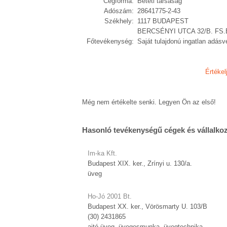
Cégforma:
Betéti társaság
Adószám:
28641775-2-43
Székhely:
1117 BUDAPEST
BERCSÉNYI UTCA 32/B. FS.E
Főtevékenység:
Saját tulajdonú ingatlan adásv
Értékel
Még nem értékelte senki. Legyen Ön az első!
Hasonló tevékenységű cégek és vállalko
Im-ka Kft.
Budapest XIX. ker., Zrínyi u. 130/a.
üveg
Ho-Jó 2001 Bt.
Budapest XX. ker., Vörösmarty U. 103/B
(30) 2431865
ajtó üveg, üvegesmunka, üvegtechnika