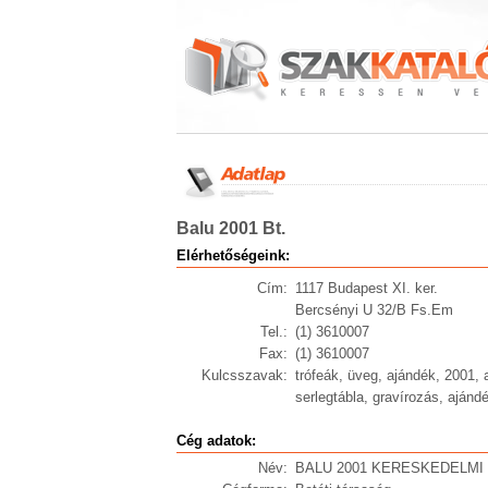
Balu 2001 Bt.
Elérhetőségeink:
Cím:
1117 Budapest XI. ker.
Bercsényi U 32/B Fs.Em
Tel.:
(1) 3610007
Fax:
(1) 3610007
Kulcsszavak:
trófeák, üveg, ajándék, 2001, 
serlegtábla, gravírozás, ajánd
Cég adatok:
Név:
BALU 2001 KERESKEDELMI