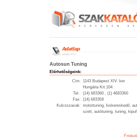
Autosun Tuning
Elérhetőségeink:
Cím:
1143 Budapest XIV. ker.
Hungária Krt.104.
Tel.:
(14) 683360 , (1) 4683360
Fax:
(14) 683359
Kulcsszavak:
motortuning, kiskereskedő, autó
szett, autótuning, tuning, kip
Értékel