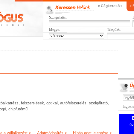
« Cégkereső »
« 
Szolgáltatás:
L
Megye:
Település:
alkatrész, felszerelések, optikai, autófelszerelés, szolgáltató,
Ingyenes
ufogó, chipfutómű
év
je a vállalkozást >
Adatmódosítás >
Hibás adat jelentése >