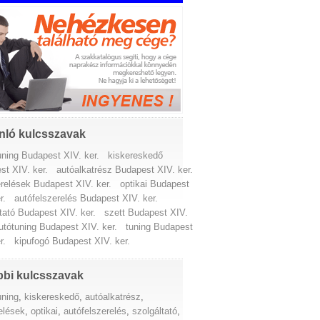
nló kulcsszavak
uning Budapest XIV. ker.
kiskereskedő
st XIV. ker.
autóalkatrész Budapest XIV. ker.
erelések Budapest XIV. ker.
optikai Budapest
r.
autófelszerelés Budapest XIV. ker.
tató Budapest XIV. ker.
szett Budapest XIV.
utótuning Budapest XIV. ker.
tuning Budapest
r.
kipufogó Budapest XIV. ker.
bi kulcsszavak
uning
,
kiskereskedő
,
autóalkatrész
,
elések
,
optikai
,
autófelszerelés
,
szolgáltató
,