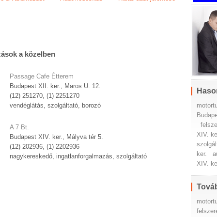
zások a közelben
Passage Cafe Étterem
Budapest XII. ker., Maros U. 12.
Haso
(12) 251270, (1) 2251270
motort
vendéglátás, szolgáltató, borozó
Budape
felsz
A 7 Bt.
XIV. ke
Budapest XIV. ker., Mályva tér 5.
szolgál
(12) 202936, (1) 2202936
ker.
a
nagykereskedő, ingatlanforgalmazás, szolgáltató
XIV. ke
Továb
motort
felszer