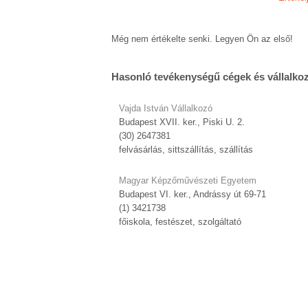
Még nem értékelte senki. Legyen Ön az első!
Hasonló tevékenységű cégek és vállalko
Vajda István Vállalkozó
Budapest XVII. ker., Piski U. 2.
(30) 2647381
felvásárlás, sittszállítás, szállítás
Magyar Képzőművészeti Egyetem
Budapest VI. ker., Andrássy út 69-71
(1) 3421738
főiskola, festészet, szolgáltató