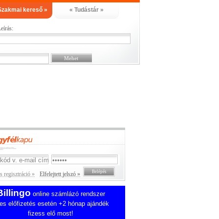
Szakmai kereső »
« Tudástár »
eírás:
 regisztráció »
Elfelejtett jelszó »
Billingo
online számlázó rendszer
es előfizetés esetén +2 hónap ajándék
fizess elő most!