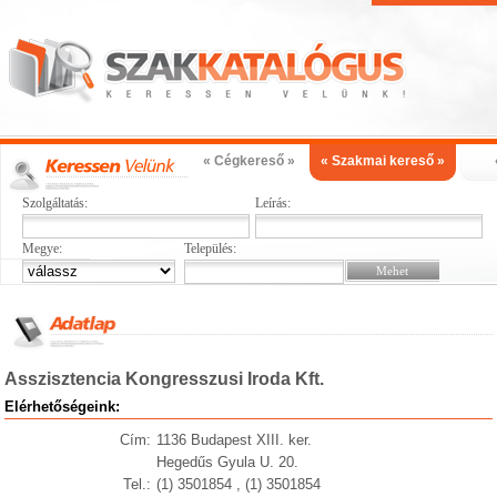
« Cégkereső »
« Szakmai kereső »
Szolgáltatás:
Leírás:
Megye:
Település:
Asszisztencia Kongresszusi Iroda Kft.
Elérhetőségeink:
Cím:
1136 Budapest XIII. ker.
Hegedűs Gyula U. 20.
Tel.:
(1) 3501854 , (1) 3501854