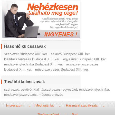
Hasonló kulcsszavak
szervezet Budapest XIII. ker.
esküvő Budapest XIII. ker.
kiállításszervezés Budapest XIII. ker.
egyesület Budapest XIII. ker.
rendezvénytechnika Budapest XIII. ker.
rendezvényszervezés
Budapest XIII. ker.
műsorszervezés Budapest XIII. ker.
További kulcsszavak
szervezet
,
esküvő
,
kiállításszervezés
,
egyesület
,
rendezvénytechnika
,
rendezvényszervezés
,
műsorszervezés
Impresszum
::
Médiaajánlat
::
Használat szabályzata
::
Tevékenységek
::
Part