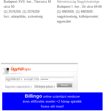
Budapest XVII. ker., Táncsics M.
Németország Nagykövetsége
utca 50.
Budapest I. ker., Úri utca 64-66
(1) 2576259, (1) 2576259
(1) 4883500, (1) 4883500
foci, utánpótlás, szövetség
nagykövetség, külképviselet,
egyesület
Ingyenes regisztráció »
Elfelejtett jelszó »
Billingo
online számlázó rendszer
éves előfizetés esetén +2 hónap ajándék
fizess elő most!