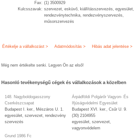
Fax:
(1) 3500929
Kulcsszavak:
szervezet, esküvő, kiállításszervezés, egyesület,
rendezvénytechnika, rendezvényszervezés,
műsorszervezés
Értékelje a vállalkozást >
Adatmódosítás >
Hibás adat jelentése >
Még nem értékelte senki. Legyen Ön az első!
Hasonló tevékenységű cégek és vállalkozások a közelben
148. Nagyboldogasszony
Árpádföldi Polgárőr Vagyon- És
Cserkészcsapat
Ifjúságvédelmi Egyesület
Budapest I. ker., Mészáros U. 1.
Budapest XVI. ker., Csűr U. 9.
egyesület, szervezet, rendezvény
(30) 2104955
szervezés
egyesület, szervezet,
vagyonvédelem
Grund 1986 Fc