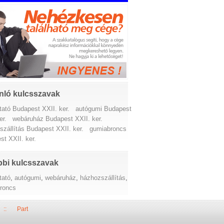
nló kulcsszavak
tató Budapest XXII. ker.
autógumi Budapest
er.
webáruház Budapest XXII. ker.
zállítás Budapest XXII. ker.
gumiabroncs
st XXII. ker.
bi kulcsszavak
tató
,
autógumi
,
webáruház
,
házhozszállítás
,
roncs
::
Part