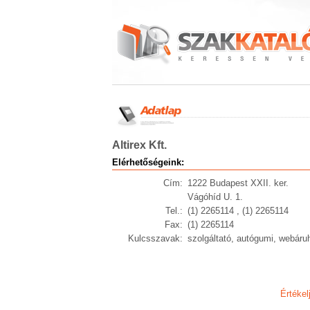
Altirex Kft.
Elérhetőségeink:
Cím:
1222 Budapest XXII. ker.
Vágóhíd U. 1.
Tel.:
(1) 2265114 , (1) 2265114
Fax:
(1) 2265114
Kulcsszavak:
szolgáltató, autógumi, webáru
Értékel