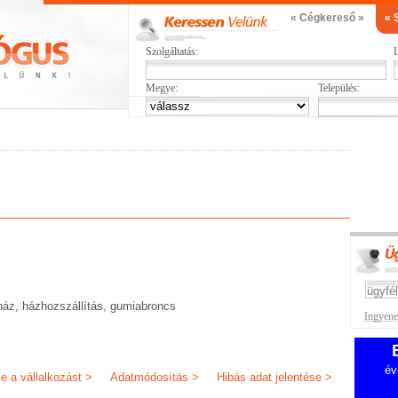
« Cégkereső »
« 
Szolgáltatás:
L
Megye:
Település:
ház, házhozszállítás, gumiabroncs
Ingyenes
év
je a vállalkozást >
Adatmódosítás >
Hibás adat jelentése >