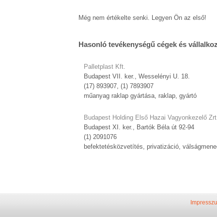
Még nem értékelte senki. Legyen Ön az első!
Hasonló tevékenységű cégek és vállalko
Palletplast Kft.
Budapest VII. ker., Wesselényi U. 18.
(17) 893907, (1) 7893907
műanyag raklap gyártása, raklap, gyártó
Budapest Holding Első Hazai Vagyonkezelő Zrt
Budapest XI. ker., Bartók Béla út 92-94
(1) 2091076
befektetésközvetítés, privatizáció, válságmen
Impressz