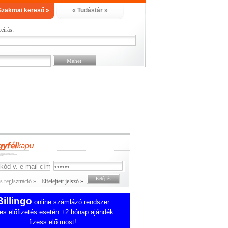
Szakmai kereső »
« Tudástár »
eírás:
 regisztráció »
Elfelejtett jelszó »
Billingo
online számlázó rendszer
es előfizetés esetén +2 hónap ajándék
fizess elő most!