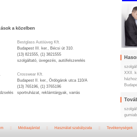
zások a közelben
Bestglass Autóüveg Kft.
Budapest III. ker., Bécsi út 310.
(13) 821555, (1) 3821555
Haso
szolgáltató, üvegezés, autófelszerelés
szolgál
XXII. k
.
Crosswear Kft.
házhozs
Budapest II. ker., Ördögárok utca 110/A
Budape
(13) 765196, (1) 3765196
edzselés
sportruházat, reklámtárgyak, varrás
Továb
szolgál
gumiab
um
::
Médiaajánlat
::
Használat szabályzata
::
Tevékenységek