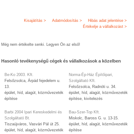
Kisajátítás >
Adatmódosítás >
Hibás adat jelentése >
Értékelje a vállalkozást >
Még nem értékelte senki. Legyen Ön az első!
Hasonló tevékenységű cégek és vállalkozások a közelben
Be-Ko 2003. Kft.
Norma-Ép-Ház Építőipari,
Felsőzsolca, Árpád fejedelem u.
Szolgáltató Kft.
13.
Felsőzsolca, Radnóti u. 34.
épület, híd, alagút, közművezeték
épület, híd, alagút, közművezeték
építése
építése, kivitelezés
Barbi 2004 Ipari Kereskedelmi és
Bau-Szer-Top Kft.
Szolgáltató Bt.
Miskolc, Baross G. u. 13-15.
Tiszaújváros, Vasvári Pál út 25.
épület, híd, alagút, közművezeték
épület, híd, alagút, közművezeték
építése