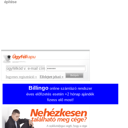
építése
Ingyenes regisztráció »
Elfelejtett jelszó »
Billingo
online számlázó rendszer
éves előfizetés esetén +2 hónap ajándék
fizess elő most!