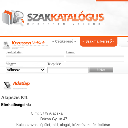
« Cégkereső »
« Szakmai kereső »
Szolgáltatás:
Leírás:
Megye:
Település:
Alapszis Kft.
Elérhetőségeink:
Cím:
3779 Alacska
Dózsa Gy. út 47.
Kulcsszavak:
épület, híd, alagút, közművezeték építése