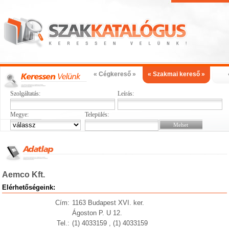
« Cégkereső »
« Szakmai kereső »
Szolgáltatás:
Leírás:
Megye:
Település:
Aemco Kft.
Elérhetőségeink:
Cím:
1163 Budapest XVI. ker.
Ágoston P. U 12.
Tel.:
(1) 4033159 , (1) 4033159