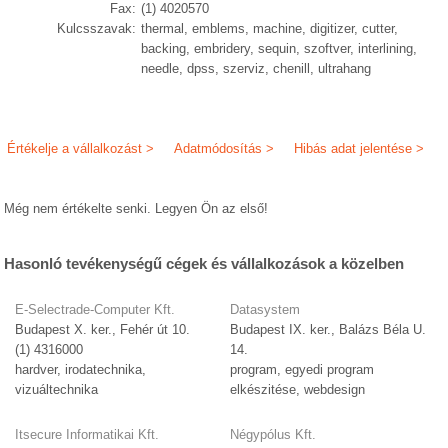
Fax:
(1) 4020570
Kulcsszavak:
thermal, emblems, machine, digitizer, cutter,
backing, embridery, sequin, szoftver, interlining,
needle, dpss, szerviz, chenill, ultrahang
Értékelje a vállalkozást >
Adatmódosítás >
Hibás adat jelentése >
Még nem értékelte senki. Legyen Ön az első!
Hasonló tevékenységű cégek és vállalkozások a közelben
E-Selectrade-Computer Kft.
Datasystem
Budapest X. ker., Fehér út 10.
Budapest IX. ker., Balázs Béla U.
(1) 4316000
14.
hardver, irodatechnika,
program, egyedi program
vizuáltechnika
elkészitése, webdesign
Itsecure Informatikai Kft.
Négypólus Kft.