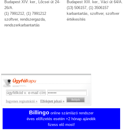
Budapest XIV. ker., Lőcsei út 24-
Budapest XIII. ker., Váci út 64/A.
26/A.
(13) 506157, (1) 3506157
(1) 7991212, (1) 7991212
karbantartás, szoftver, szoftver
szoftver, rendszergazda,
értékesítés
rendszerkarbantartás
Ingyenes regisztráció »
Elfelejtett jelszó »
Billingo
online számlázó rendszer
éves előfizetés esetén +2 hónap ajándék
fizess elő most!