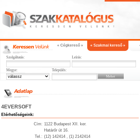
« Cégkereső »
« Szakmai kereső »
Szolgáltatás:
Leírás:
Megye:
Település:
4EVERSOFT
Elérhetőségeink:
Cím:
1122 Budapest XII. ker.
Határőr út 16.
Tel.:
(12) 142414 , (1) 2142414