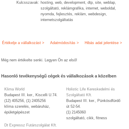
Kulcsszavak:
hosting, web, development, dtp, site, weblap,
szolgáltató, reklámgrafika, internet, weboldal,
nyomda, fejlesztés, reklám, webdesign,
internetszolgáltatás
Értékelje a vállalkozást >
Adatmódosítás >
Hibás adat jelentése >
Még nem értékelte senki. Legyen Ön az első!
Hasonló tevékenységű cégek és vállalkozások a közelben
Klima World
Holistic Life Kereskedelmi és
Budapest III. ker., Kiscelli U.74.
Szolgáltató Kft.
(12) 405256, (1) 2405256
Budapest III. ker., Pünkösdfürdő
klíma szerelés, webáruház,
út 52-54.
épületgépészet
(1) 2145060
szolgáltató, cikk, fitness
Dt Expressz Futárszolgálat Kft.