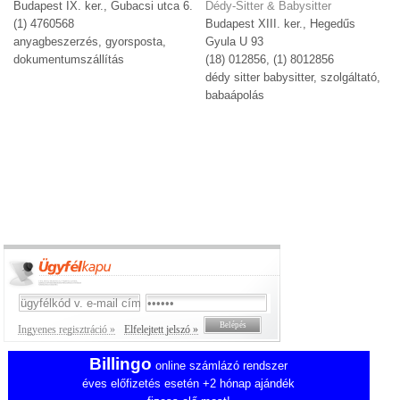
Budapest IX. ker., Gubacsi utca 6.
Dédy-Sitter & Babysitter
(1) 4760568
Budapest XIII. ker., Hegedűs
anyagbeszerzés, gyorsposta,
Gyula U 93
dokumentumszállítás
(18) 012856, (1) 8012856
dédy sitter babysitter, szolgáltató,
babaápolás
Ingyenes regisztráció »
Elfelejtett jelszó »
Billingo
online számlázó rendszer
éves előfizetés esetén +2 hónap ajándék