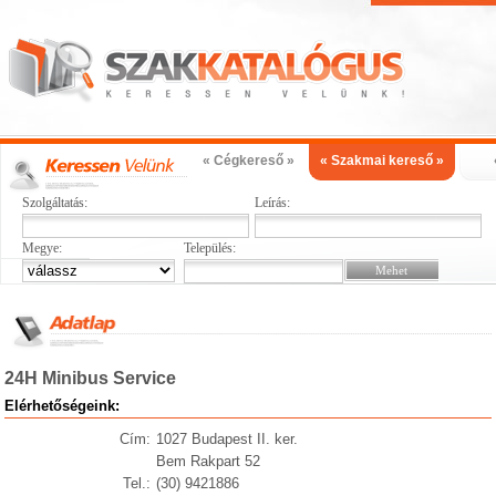
« Cégkereső »
« Szakmai kereső »
Szolgáltatás:
Leírás:
Megye:
Település:
24H Minibus Service
Elérhetőségeink:
Cím:
1027 Budapest II. ker.
Bem Rakpart 52
Tel.:
(30) 9421886