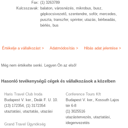
Fax:
(1) 3263789
Kulcsszavak:
balaton, városnézés, mikrobus, busz,
gépkocsivezető, szentendre, soför, mercedes,
puszta, transzfer, sprinter, utazás, bérbeadás,
bérlés, bus
Értékelje a vállalkozást >
Adatmódosítás >
Hibás adat jelentése >
Még nem értékelte senki. Legyen Ön az első!
Hasonló tevékenységű cégek és vállalkozások a közelben
Haris Travel Club Iroda
Conference Tours Kft
Budapest V. ker., Deák F. U. 10.
Budapest V. ker., Kossuth Lajos
(13) 172354, (1) 3172354
tér 6-8
utaztatási, utaztatás, utazási
(1) 3025516
utazástervezés, utaztatási,
idegenvezetés
Grand Travel Ügynökség