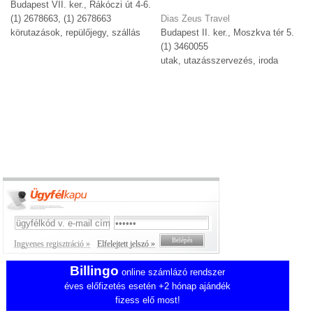
Budapest VII. ker., Rákóczi út 4-6.
(1) 2678663, (1) 2678663
Dias Zeus Travel
körutazások, repülőjegy, szállás
Budapest II. ker., Moszkva tér 5.
(1) 3460055
utak, utazásszervezés, iroda
Ingyenes regisztráció »
Elfelejtett jelszó »
Billingo
online számlázó rendszer
éves előfizetés esetén +2 hónap ajándék
fizess elő most!