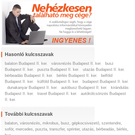
Hasonló kulcsszavak
balaton Budapest II. ker.
városnézés Budapest II. ker.
busz
Budapest II. ker.
puszta Budapest II. ker.
utazás Budapest II. ker.
bérbeadás Budapest II. ker.
bérlés Budapest II. ker.
belföld
Budapest II. ker.
külföld Budapest II. ker.
budapest Budapest II. ker.
dunakanyar Budapest II. ker.
autóbusz Budapest II. ker.
kirándulás
Budapest II. ker.
travel Budapest II. ker.
autókölcsönzés Budapest
II. ker.
További kulcsszavak
balaton
,
városnézés
,
mikrobus
,
busz
,
gépkocsivezető
,
szentendre
,
soför
,
mercedes
,
puszta
,
transzfer
,
sprinter
,
utazás
,
bérbeadás
,
bérlés
,