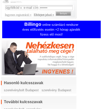
Ingyenes regisztráció »
Elfelejtett jelszó »
Billingo
online számlázó rendszer
éves előfizetés esetén +2 hónap ajándék
fizess elő most!
Hasonló kulcsszavak
szerelvénybolt Budapest
szerelvény Budapest
További kulcsszavak