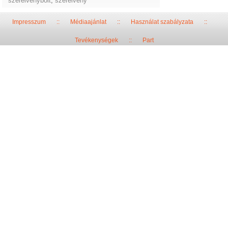
szerelvénybolt
,
szerelvény
Impresszum
::
Médiaajánlat
::
Használat szabályzata
::
Tevékenységek
::
Part