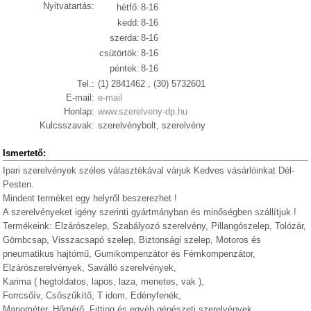
Nyitvatartás:
hétfő:
8-16
kedd:
8-16
szerda:
8-16
csütörtök:
8-16
péntek:
8-16
Tel.:
(1) 2841462 , (30) 5732601
E-mail:
e-mail
Honlap:
www.szerelveny-dp.hu
Kulcsszavak:
szerelvénybolt, szerelvény
Ismertető:
Ipari szerelvények széles választékával várjuk Kedves vásárlóinkat Dél-
Pesten.
Mindent terméket egy helyről beszerezhet !
A szerelvényeket igény szerinti gyártmányban és minőségben szállítjuk !
Termékeink: Elzárószelep, Szabályozó szerelvény, Pillangószelep, Tolózár,
Gömbcsap, Visszacsapó szelep, Biztonsági szelep, Motoros és
pneumatikus hajtómű, Gumikompenzátor és Fémkompenzátor,
Elzárószerelvények, Saválló szerelvények,
Karima ( hegtoldatos, lapos, laza, menetes, vak ),
Forrcsőív, Csőszűkítő, T idom, Edényfenék,
Manométer, Hőmérő, Fitting és egyéb gépészeti szerelvények.