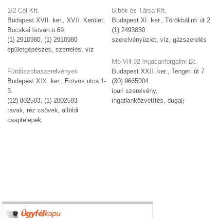
1/2 Col Kft.
Bibók és Társa Kft.
Budapest XVII. ker., XVII. Kerület,
Budapest XI. ker., Törökbálinti út 2
Bocskai István.u.69.
(1) 2493830
(1) 2910980, (1) 2910980
szerelvényüzlet, víz, gázszerelés
épületgépészeti, szerrelés, víz
Mo-Vill 92 Ingatlanforgalmi Bt.
Fürdőszobaszerelvények
Budapest XXII. ker., Tengeri út 7
Budapest XIX. ker., Eötvös utca 1-
(30) 9665004
5.
ipari szerelvény,
(12) 802593, (1) 2802593
ingatlanközvetítés, dugalj
ravak, réz csövek, alföldi
csaptelepek