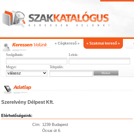
« Cégkereső »
« Szakmai kereső »
Szolgáltatás:
Leírás:
Megye:
Település:
Szerelvény Délpest Kft.
Elérhetőségeink:
Cím:
1239 Budapest
Ócsai út 6.