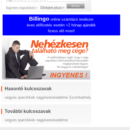
Ingyenes regisztráció »
Elfelejtett jelszó »
Billingo
online számlázó rendszer
éves előfizetés esetén +2 hónap ajándék
fizess elő most!
Hasonló kulcsszavak
vegyes iparcikkek nagykereskedelme Szombathely
További kulcsszavak
vegyes iparcikkek nagykereskedelme