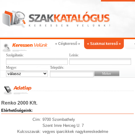
« Cégkereső »
« Szakmai kereső »
Szolgáltatás:
Leírás:
Megye:
Település:
Renko 2000 Kft.
Elérhetőségeink:
Cím:
9700 Szombathely
Szent Imre Herceg U. 7
Kulcsszavak:
vegyes iparcikkek nagykereskedelme