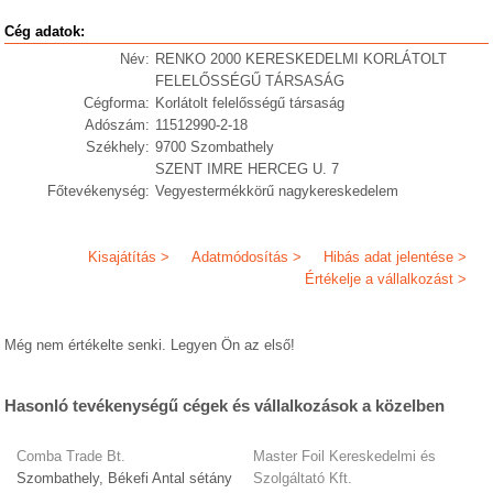
Cég adatok:
Név:
RENKO 2000 KERESKEDELMI KORLÁTOLT
FELELŐSSÉGŰ TÁRSASÁG
Cégforma:
Korlátolt felelősségű társaság
Adószám:
11512990-2-18
Székhely:
9700 Szombathely
SZENT IMRE HERCEG U. 7
Főtevékenység:
Vegyestermékkörű nagykereskedelem
Kisajátítás >
Adatmódosítás >
Hibás adat jelentése >
Értékelje a vállalkozást >
Még nem értékelte senki. Legyen Ön az első!
Hasonló tevékenységű cégek és vállalkozások a közelben
Comba Trade Bt.
Master Foil Kereskedelmi és
Szombathely, Békefi Antal sétány
Szolgáltató Kft.