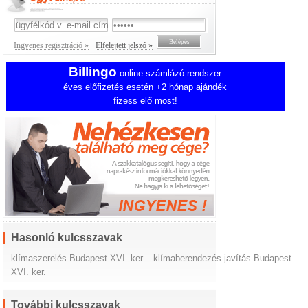
Ingyenes regisztráció »
Elfelejtett jelszó »
Billingo
online számlázó rendszer
éves előfizetés esetén +2 hónap ajándék
fizess elő most!
Hasonló kulcsszavak
klímaszerelés Budapest XVI. ker.
klímaberendezés-javítás Budapest
XVI. ker.
További kulcsszavak