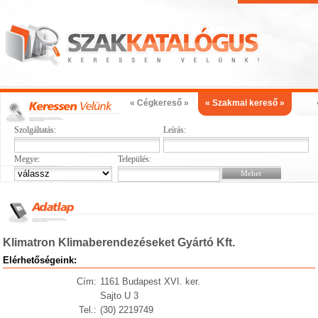
« Cégkereső »
« Szakmai kereső »
Szolgáltatás:
Leírás:
Megye:
Település:
Klimatron Klimaberendezéseket Gyártó Kft.
Elérhetőségeink:
Cím:
1161 Budapest XVI. ker.
Sajto U 3
Tel.:
(30) 2219749