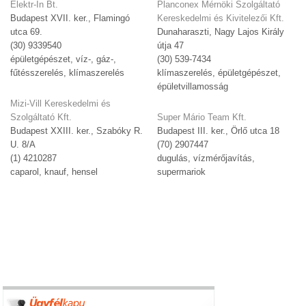
Elektr-In Bt.
Planconex Mérnöki Szolgáltató
Budapest XVII. ker., Flamingó
Kereskedelmi és Kivitelezői Kft.
utca 69.
Dunaharaszti, Nagy Lajos Király
(30) 9339540
útja 47
épületgépészet, víz-, gáz-,
(30) 539-7434
fűtésszerelés, klímaszerelés
klímaszerelés, épületgépészet,
épületvillamosság
Mizi-Vill Kereskedelmi és
Szolgáltató Kft.
Super Mário Team Kft.
Budapest XXIII. ker., Szabóky R.
Budapest III. ker., Örlő utca 18
U. 8/A
(70) 2907447
(1) 4210287
dugulás, vízmérőjavítás,
caparol, knauf, hensel
supermariok