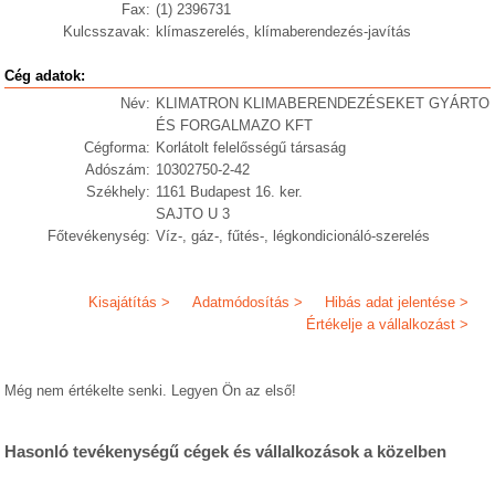
Fax:
(1) 2396731
Kulcsszavak:
klímaszerelés, klímaberendezés-javítás
Cég adatok:
Név:
KLIMATRON KLIMABERENDEZÉSEKET GYÁRTO
ÉS FORGALMAZO KFT
Cégforma:
Korlátolt felelősségű társaság
Adószám:
10302750-2-42
Székhely:
1161 Budapest 16. ker.
SAJTO U 3
Főtevékenység:
Víz-, gáz-, fűtés-, légkondicionáló-szerelés
Kisajátítás >
Adatmódosítás >
Hibás adat jelentése >
Értékelje a vállalkozást >
Még nem értékelte senki. Legyen Ön az első!
Hasonló tevékenységű cégek és vállalkozások a közelben