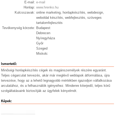
E-mail:
e-mail
Honlap:
www.hrenko.hu
Kulcsszavak:
online marketing, honlapkészítés, webdesign,
weboldal készítés, webfejlesztés, szöveges
tartalomfejlesztés
Tevékenység körzete:
Budapest
Debrecen
Nyíregyháza
Győr
Szeged
Miskolc
Ismertető:
Minőségi honlapkészítés cégek és magánszemélyek részére egyaránt.
Teljes cégarculat tervezés, akár már meglévő weblapok átformálása, újra
tervezése, hogy az a lehető legnagyobb mértékben igazodjon vállalkozása
arculatához, és a felhasználók igényeihez. Mindenre kiterjedő, teljes körű
szolgáltatásaink biztosítják az ügyfelek kényelmét.
Képek: