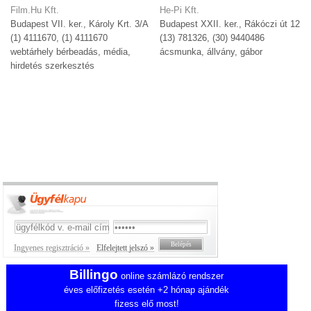
Film.Hu Kft.
He-Pi Kft.
Budapest VII. ker., Károly Krt. 3/A
Budapest XXII. ker., Rákóczi út 12
(1) 4111670, (1) 4111670
(13) 781326, (30) 9440486
webtárhely bérbeadás, média,
ácsmunka, állvány, gábor
hirdetés szerkesztés
Ingyenes regisztráció »
Elfelejtett jelszó »
Billingo
online számlázó rendszer
éves előfizetés esetén +2 hónap ajándék
fizess elő most!