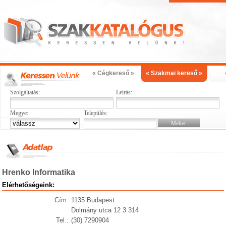
« Cégkereső »
« Szakmai kereső »
Szolgáltatás:
Leírás:
Megye:
Település:
Hrenko Informatika
Elérhetőségeink:
Cím:
1135 Budapest
Dolmány utca 12 3 314
Tel.:
(30) 7290904