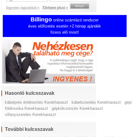
Ingyenes regisztráció »
Elfelejtett jelszó »
Billingo
online számlázó rendszer
éves előfizetés esetén +2 hónap ajándék
fizess elő most!
Hasonló kulcsszavak
kábelprés értékesítés Kerekharaszt
kábelszerelés Kerekharaszt
gépi
földmunka Kerekharaszt
gépkölcsönzés Kerekharaszt
villanyszerelés Kerekharaszt
További kulcsszavak