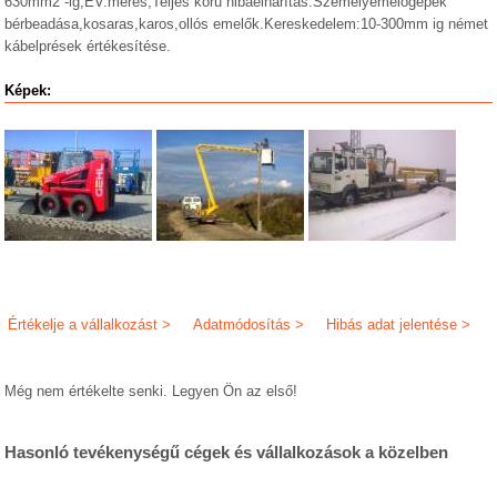
630mm2 -ig,ÉV.mérés,Teljes körű hibaelhárítás.Személyemelőgépek
bérbeadása,kosaras,karos,ollós emelők.Kereskedelem:10-300mm ig német
kábelprések értékesítése.
Képek:
Értékelje a vállalkozást >
Adatmódosítás >
Hibás adat jelentése >
Még nem értékelte senki. Legyen Ön az első!
Hasonló tevékenységű cégek és vállalkozások a közelben