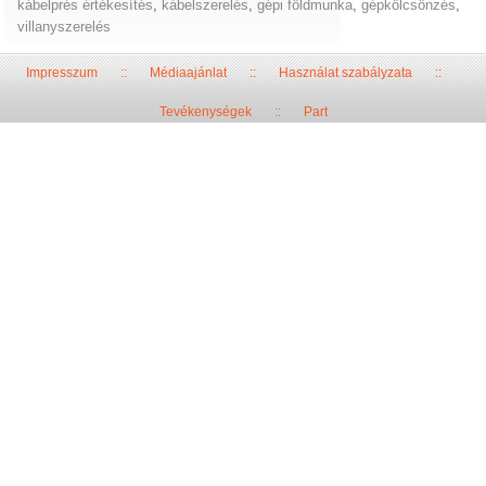
kábelprés értékesítés
,
kábelszerelés
,
gépi földmunka
,
gépkölcsönzés
,
villanyszerelés
Impresszum
::
Médiaajánlat
::
Használat szabályzata
::
Tevékenységek
::
Part