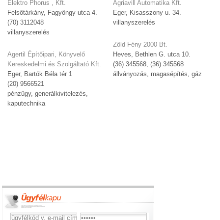
Elektro Phorus , Kft.
Agriavill Automatika Kft.
Felsőtárkány, Fagyöngy utca 4.
Eger, Kisasszony u. 34.
(70) 3112048
villanyszerelés
villanyszerelés
Zöld Fény 2000 Bt.
Agertil Építőipari, Könyvelő
Heves, Bethlen G. utca 10.
Kereskedelmi és Szolgáltató Kft.
(36) 345568, (36) 345568
Eger, Bartók Béla tér 1
állványozás, magasépítés, gáz
(20) 9566521
pénzügy, generálkivitelezés,
kaputechnika