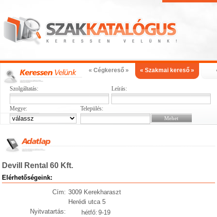
« Cégkereső »
« Szakmai kereső »
Szolgáltatás:
Leírás:
Megye:
Település:
Devill Rental 60 Kft.
Elérhetőségeink:
Cím:
3009 Kerekharaszt
Herédi utca 5
Nyitvatartás:
hétfő:
9-19