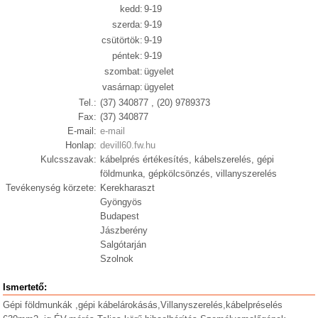
kedd:
9-19
szerda:
9-19
csütörtök:
9-19
péntek:
9-19
szombat:
ügyelet
vasárnap:
ügyelet
Tel.:
(37) 340877 , (20) 9789373
Fax:
(37) 340877
E-mail:
e-mail
Honlap:
devill60.fw.hu
Kulcsszavak:
kábelprés értékesítés, kábelszerelés, gépi
földmunka, gépkölcsönzés, villanyszerelés
Tevékenység körzete:
Kerekharaszt
Gyöngyös
Budapest
Jászberény
Salgótarján
Szolnok
Ismertető:
Gépi földmunkák ,gépi kábelárokásás,Villanyszerelés,kábelpréselés