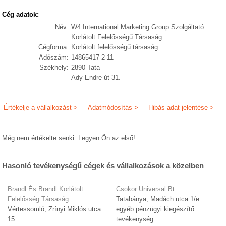
Cég adatok:
Név:
W4 International Marketing Group Szolgáltató
Korlátolt Felelősségű Társaság
Cégforma:
Korlátolt felelősségű társaság
Adószám:
14865417-2-11
Székhely:
2890 Tata
Ady Endre út 31.
Értékelje a vállalkozást >
Adatmódosítás >
Hibás adat jelentése >
Még nem értékelte senki. Legyen Ön az első!
Hasonló tevékenységű cégek és vállalkozások a közelben
Brandl És Brandl Korlátolt
Csokor Universal Bt.
Felelősség Társaság
Tatabánya, Madách utca 1/e.
Vértessomló, Zrínyi Miklós utca
egyéb pénzügyi kiegészítő
15.
tevékenység