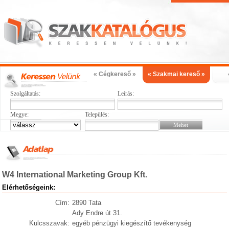
« Cégkereső »
« Szakmai kereső »
Szolgáltatás:
Leírás:
Megye:
Település:
W4 International Marketing Group Kft.
Elérhetőségeink:
Cím:
2890 Tata
Ady Endre út 31.
Kulcsszavak:
egyéb pénzügyi kiegészítő tevékenység