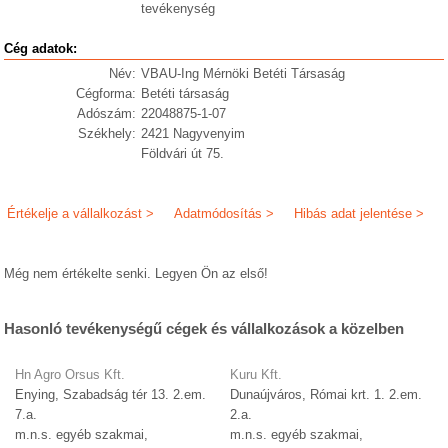
tevékenység
Cég adatok:
Név:
VBAU-Ing Mérnöki Betéti Társaság
Cégforma:
Betéti társaság
Adószám:
22048875-1-07
Székhely:
2421 Nagyvenyim
Földvári út 75.
Értékelje a vállalkozást >
Adatmódosítás >
Hibás adat jelentése >
Még nem értékelte senki. Legyen Ön az első!
Hasonló tevékenységű cégek és vállalkozások a közelben
Hn Agro Orsus Kft.
Kuru Kft.
Enying, Szabadság tér 13. 2.em.
Dunaújváros, Római krt. 1. 2.em.
7.a.
2.a.
m.n.s. egyéb szakmai,
m.n.s. egyéb szakmai,