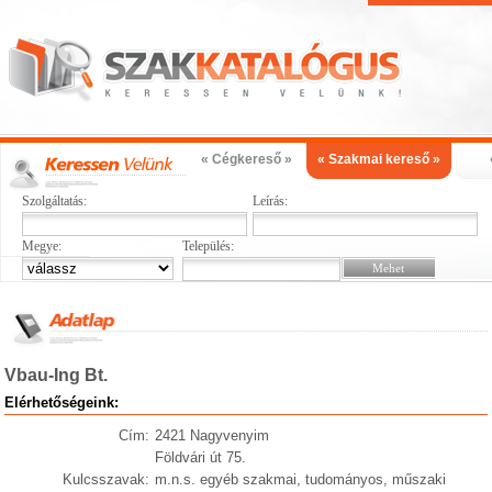
« Cégkereső »
« Szakmai kereső »
Szolgáltatás:
Leírás:
Megye:
Település:
Vbau-Ing Bt.
Elérhetőségeink:
Cím:
2421 Nagyvenyim
Földvári út 75.
Kulcsszavak:
m.n.s. egyéb szakmai, tudományos, műszaki