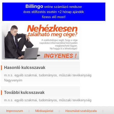
Billingo
online számlázó rendszer
éves előfizetés esetén +2 hónap ajándék
fizess elő most!
Hasonló kulcsszavak
m.n.s. egyéb szakmai, tudományos, műszaki tevékenység
Nagyvenyim
További kulcsszavak
m.n.s. egyéb szakmai, tudományos, műszaki tevékenység
Impresszum
::
Médiaajánlat
::
Használat szabályzata
::