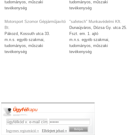
tudományos, műszaki
tudományos, műszaki
tevékenység
tevékenység
Motorsport Szomor Gépjárműjavító
"safetech" Munkavédelmi Kft.
Bt.
Dunaújváros, Dózsa Gy. utca 25.
Pákozd, Kossuth utca 33.
Fszt. em. 1. ajtó
m.n.s. egyéb szakmai,
m.n.s. egyéb szakmai,
tudományos, műszaki
tudományos, műszaki
tevékenység
tevékenység
Ingyenes regisztráció »
Elfelejtett jelszó »