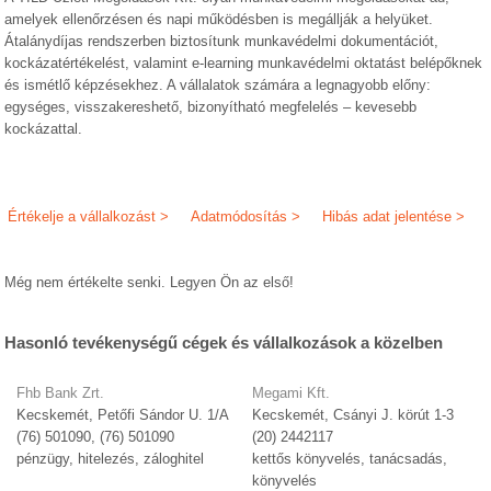
amelyek ellenőrzésen és napi működésben is megállják a helyüket.
Átalánydíjas rendszerben biztosítunk munkavédelmi dokumentációt,
kockázatértékelést, valamint e-learning munkavédelmi oktatást belépőknek
és ismétlő képzésekhez. A vállalatok számára a legnagyobb előny:
egységes, visszakereshető, bizonyítható megfelelés – kevesebb
kockázattal.
Értékelje a vállalkozást >
Adatmódosítás >
Hibás adat jelentése >
Még nem értékelte senki. Legyen Ön az első!
Hasonló tevékenységű cégek és vállalkozások a közelben
Fhb Bank Zrt.
Megami Kft.
Kecskemét, Petőfi Sándor U. 1/A
Kecskemét, Csányi J. körút 1-3
(76) 501090, (76) 501090
(20) 2442117
pénzügy, hitelezés, záloghitel
kettős könyvelés, tanácsadás,
könyvelés