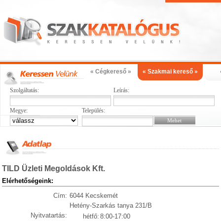
« Cégkereső »
« Szakmai kereső »
Szolgáltatás:
Leírás:
Megye:
Település:
TILD Üzleti Megoldások Kft.
Elérhetőségeink:
Cím:
6044 Kecskemét
Hetény-Szarkás tanya 231/B
Nyitvatartás:
hétfő:
8:00-17:00