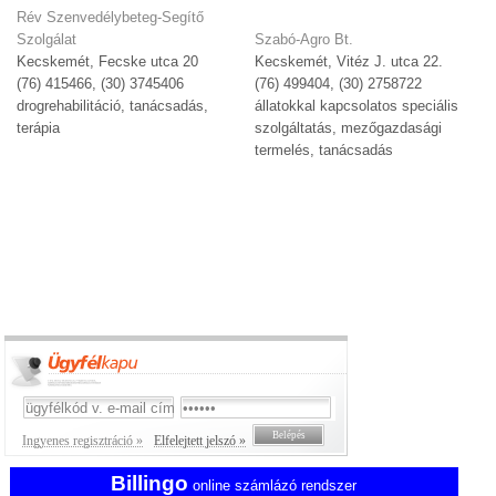
Rév Szenvedélybeteg-Segítő
Szolgálat
Szabó-Agro Bt.
Kecskemét, Fecske utca 20
Kecskemét, Vitéz J. utca 22.
(76) 415466, (30) 3745406
(76) 499404, (30) 2758722
drogrehabilitáció, tanácsadás,
állatokkal kapcsolatos speciális
terápia
szolgáltatás, mezőgazdasági
termelés, tanácsadás
Ingyenes regisztráció »
Elfelejtett jelszó »
Billingo
online számlázó rendszer