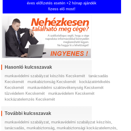
éves előfizetés esetén +2 hónap ajándék
fizess elő most!
Hasonló kulcsszavak
munkavédelmi szabályzat készítés Kecskemét
tanácsadás
Kecskemét
munkabiztonság Kecskemét
kockázatértékelés
Kecskemét
munkavédelmi szaktevékenység Kecskemét
tűzvédelem Kecskemét
munkavédelem Kecskemét
kockázatelemzés Kecskemét
További kulcsszavak
munkavédelmi szabályzat
,
munkavédelmi szabályzat készítés
,
tanácsadás
,
munkabiztonság
,
munkabiztonsági kockázatelemzés
,