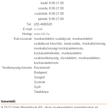
kedd:
8:00-17:00
szerda:
8:00-17:00
csütörtök:
8:00-17:00
péntek:
8:00-17:00
Tel.:
(20) 4685520
E-mail:
e-mail
Honlap:
www.tild.hu
Kulcsszavak:
munkavédelmi szabályzat, munkavédelmi
szabályzat készítés, tanácsadás, munkabiztonság,
munkabiztonsági kockázatelemzés,
kockázatértékelés, munkavédelmi
szaktevékenység, tűzvédelem, munkavédelem,
kockázatelemzés
Tevékenység körzete:
Kecskemét
Budapest
Szeged
Szolnok
Győr
Tatabánya
Ismertető:
A TILD Üzleti Megoldások Kft. olyan munkavédelmi megoldásokat ad,