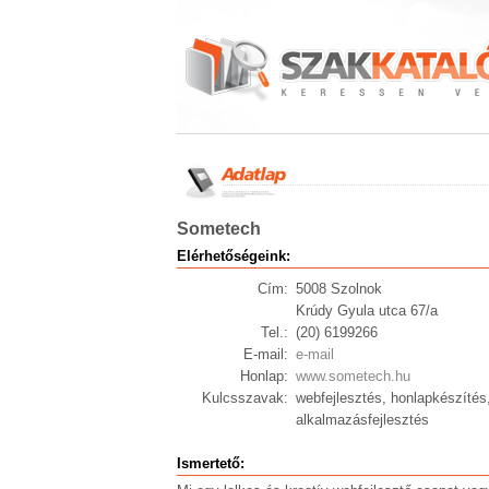
Sometech
Elérhetőségeink:
Cím:
5008 Szolnok
Krúdy Gyula utca 67/a
Tel.:
(20) 6199266
E-mail:
e-mail
Honlap:
www.sometech.hu
Kulcsszavak:
webfejlesztés, honlapkészíté
alkalmazásfejlesztés
Ismertető: