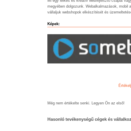
Mi egy lelkes és kreatív webfejlesztő csapat va
megyében dolgozunk. Webalkalmazások, mobil app
vállaljuk webshopok elkészítését és üzemeltetésé
Képek:
Értékel
Még nem értékelte senki. Legyen Ön az első!
Hasonló tevékenységű cégek és vállalko