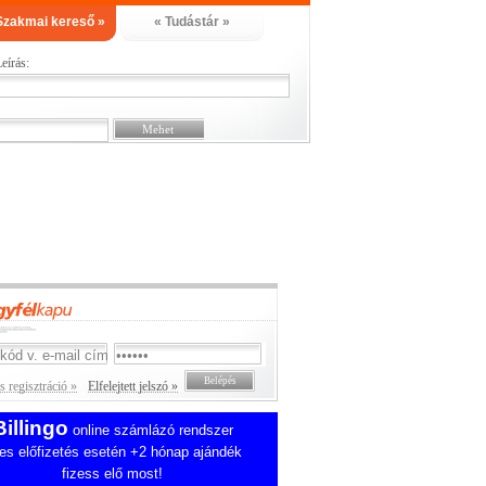
Szakmai kereső »
« Tudástár »
eírás:
 regisztráció »
Elfelejtett jelszó »
Billingo
online számlázó rendszer
es előfizetés esetén +2 hónap ajándék
fizess elő most!