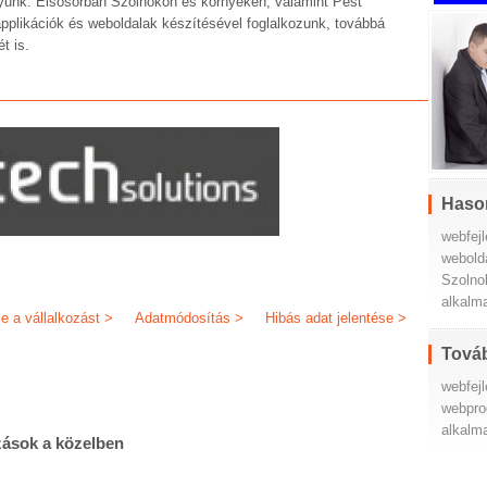
gyunk. Elsősorban Szolnokon és környékén, valamint Pest
likációk és weboldalak készítésével foglalkozunk, továbbá
t is.
Haso
webfej
webold
Szolno
alkalm
je a vállalkozást >
Adatmódosítás >
Hibás adat jelentése >
Továb
webfej
webpr
alkalm
zások a közelben