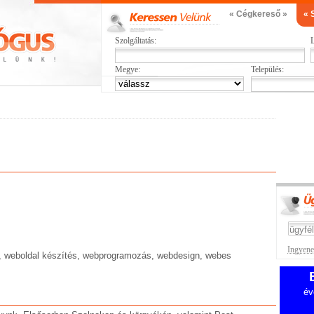
« Cégkereső »
« 
Szolgáltatás:
L
Megye:
Település:
Ingyenes
s, weboldal készítés, webprogramozás, webdesign, webes
év