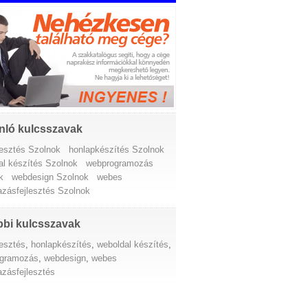
nló kulcsszavak
lesztés Szolnok
honlapkészítés Szolnok
al készítés Szolnok
webprogramozás
k
webdesign Szolnok
webes
azásfejlesztés Szolnok
bi kulcsszavak
lesztés
,
honlapkészítés
,
weboldal készítés
,
ogramozás
,
webdesign
,
webes
azásfejlesztés