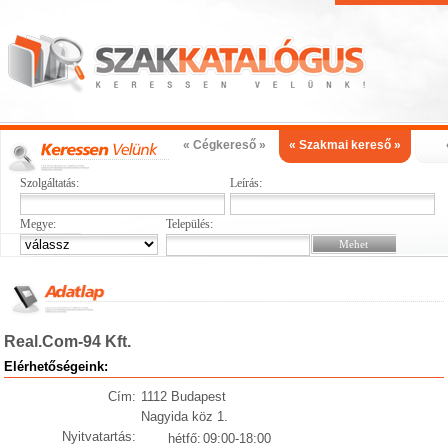
« Cégkereső »
« Szakmai kereső »
Szolgáltatás:
Leírás:
Megye:
Település:
Real.Com-94 Kft.
Elérhetőségeink:
Cím:
1112 Budapest
Nagyida köz 1.
Nyitvatartás:
hétfő:
09:00-18:00