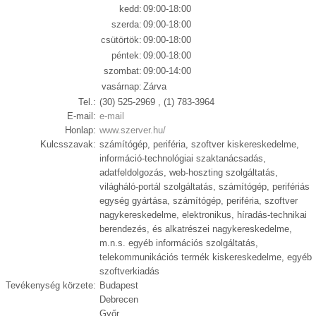
kedd:
09:00-18:00
szerda:
09:00-18:00
csütörtök:
09:00-18:00
péntek:
09:00-18:00
szombat:
09:00-14:00
vasárnap:
Zárva
Tel.:
(30) 525-2969 , (1) 783-3964
E-mail:
e-mail
Honlap:
www.szerver.hu/
Kulcsszavak:
számítógép, periféria, szoftver kiskereskedelme,
információ-technológiai szaktanácsadás,
adatfeldolgozás, web-hoszting szolgáltatás,
világháló-portál szolgáltatás, számítógép, perifériás
egység gyártása, számítógép, periféria, szoftver
nagykereskedelme, elektronikus, híradás-technikai
berendezés, és alkatrészei nagykereskedelme,
m.n.s. egyéb információs szolgáltatás,
telekommunikációs termék kiskereskedelme, egyéb
szoftverkiadás
Tevékenység körzete:
Budapest
Debrecen
Győr