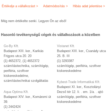
Értékelje a vállalkozást >
Adatmódosítás >
Hibás adat jelentése >
Még nem értékelte senki. Legyen Ön az első!
Hasonló tevékenységű cégek és vállalkozások a közelben
Go-By Kft.
Vistanet Kft.
Budapest XIII. ker., Karikás
Budapest XIII. ker., Csanády utca
Frigyes utca 20. 20
25. B. III
(1) 4652372, (1) 4652372
(1) 3293387
számítástechnika, számítógép,
számítógép, periféria, szoftver
periféria, szoftver
kiskereskedelme
kiskereskedelme,
számítástechnikai szolgáltatás
Kybest-Trade Informatikai Kft.
Budapest XI. ker., Kosztolányi
Aqua Optima Kft.
Dezső tér 12. Ii. . em. 1/a. . ajtó
Budapest XIV. ker., Komáromi út
számítógép, periféria, szoftver
39.
kiskereskedelme
(1) 2442424