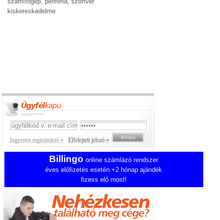
számítógép, periféria, szoftver
kiskereskedelme
Ingyenes regisztráció »
Elfelejtett jelszó »
Billingo
online számlázó rendszer
éves előfizetés esetén +2 hónap ajándék
fizess elő most!