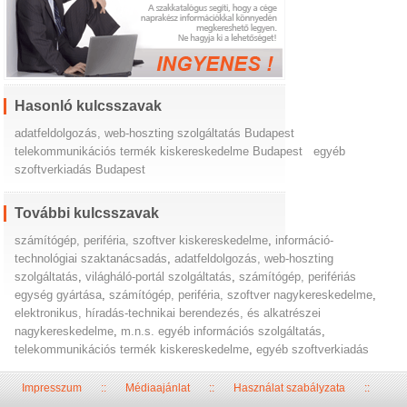
Hasonló kulcsszavak
adatfeldolgozás, web-hoszting szolgáltatás Budapest
telekommunikációs termék kiskereskedelme Budapest
egyéb
szoftverkiadás Budapest
További kulcsszavak
számítógép, periféria, szoftver kiskereskedelme
,
információ-
technológiai szaktanácsadás
,
adatfeldolgozás, web-hoszting
szolgáltatás
,
világháló-portál szolgáltatás
,
számítógép, perifériás
egység gyártása
,
számítógép, periféria, szoftver nagykereskedelme
,
elektronikus, híradás-technikai berendezés, és alkatrészei
nagykereskedelme
,
m.n.s. egyéb információs szolgáltatás
,
telekommunikációs termék kiskereskedelme
,
egyéb szoftverkiadás
Impresszum
::
Médiaajánlat
::
Használat szabályzata
::