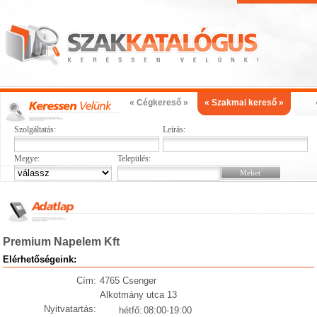
« Cégkereső »
« Szakmai kereső »
Szolgáltatás:
Leírás:
Megye:
Település:
Premium Napelem Kft
Elérhetőségeink:
Cím:
4765 Csenger
Alkotmány utca 13
Nyitvatartás:
hétfő:
08:00-19:00