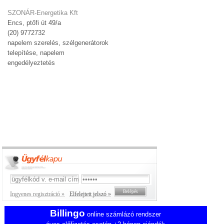
SZONÁR-Energetika Kft
Encs, ptőfi út 49/a
(20) 9772732
napelem szerelés, szélgenerátorok
telepítése, napelem
engedélyeztetés
Ingyenes regisztráció »
Elfelejtett jelszó »
Billingo
online számlázó rendszer