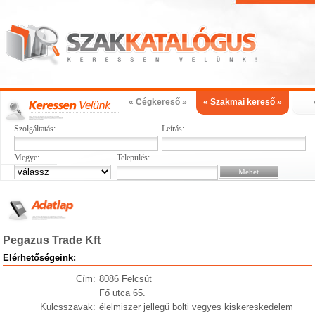
« Cégkereső »
« Szakmai kereső »
Szolgáltatás:
Leírás:
Megye:
Település:
Pegazus Trade Kft
Elérhetőségeink:
Cím:
8086 Felcsút
Fő utca 65.
Kulcsszavak:
élelmiszer jellegű bolti vegyes kiskereskedelem