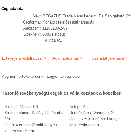
Cég adatok:
Név:
PEGAZUS Trade Kereskedelmi És Szolgáltató Kft
Cégforma:
Korlátolt felelősségű társaság
Adószám:
11103200-2-07
Székhely:
8086 Felcsút
Fő utca 65.
Értékelje a vállalkozást >
Adatmódosítás >
Hibás adat jelentése >
Még nem értékelte senki. Legyen Ön az első!
Hasonló tevékenységű cégek és vállalkozások a közelben
Kincses Market Kft.
Balogh Bt
Kincsesbánya, Kodály Zoltán utca
Dunaújváros, Vasmu u. 29
2/a.
élelmiszer jellegű bolti vegyes
élelmiszer jellegű bolti vegyes
kiskereskedelem
kiskereskedelem