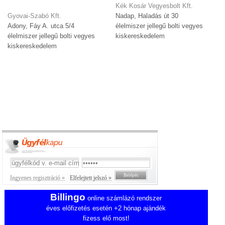
Kék Kosár Vegyesbolt Kft.
Gyovai-Szabó Kft.
Nadap, Haladás út 30
Adony, Fáy A. utca 5/4
élelmiszer jellegű bolti vegyes
élelmiszer jellegű bolti vegyes
kiskereskedelem
kiskereskedelem
Ingyenes regisztráció »
Elfelejtett jelszó »
Billingo
online számlázó rendszer
éves előfizetés esetén +2 hónap ajándék
fizess elő most!