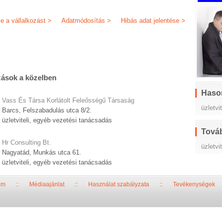
je a vállalkozást >
Adatmódosítás >
Hibás adat jelentése >
zások a közelben
Haso
Vass És Társa Korlátolt Feleősségű Társaság
üzletvi
Barcs, Felszabadulás utca 8/2.
üzletviteli, egyéb vezetési tanácsadás
Továb
Hr Consulting Bt.
üzletvi
Nagyatád, Munkás utca 61.
üzletviteli, egyéb vezetési tanácsadás
um
::
Médiaajánlat
::
Használat szabályzata
::
Tevékenységek