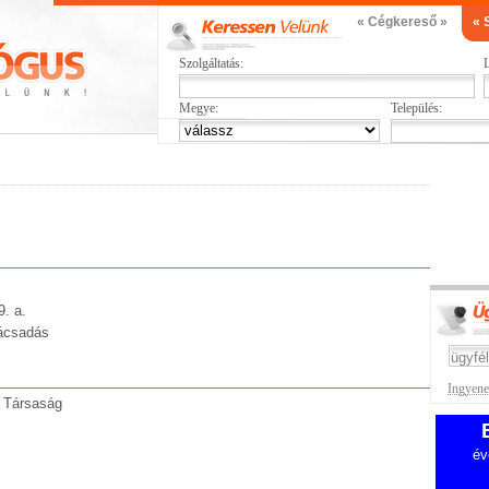
« Cégkereső »
« 
Szolgáltatás:
L
Megye:
Település:
9. a.
nácsadás
Ingyenes
i Társaság
év