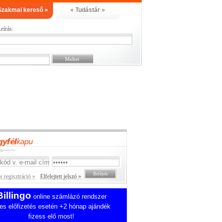
Szakmai kereső »
« Tudástár »
eírás:
 regisztráció »
Elfelejtett jelszó »
Billingo
online számlázó rendszer
es előfizetés esetén +2 hónap ajándék
fizess elő most!