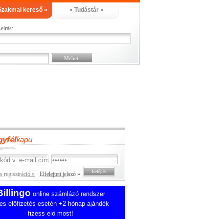
Szakmai kereső »
« Tudástár »
eírás:
 regisztráció »
Elfelejtett jelszó »
Billingo
online számlázó rendszer
es előfizetés esetén +2 hónap ajándék
fizess elő most!