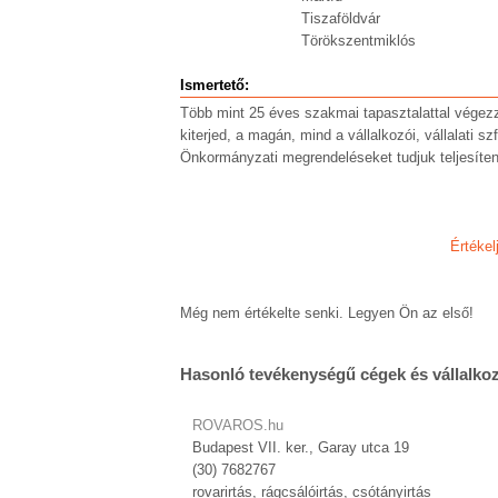
Tiszaföldvár
Törökszentmiklós
Ismertető:
Több mint 25 éves szakmai tapasztalattal végez
kiterjed, a magán, mind a vállalkozói, vállalati s
Önkormányzati megrendeléseket tudjuk teljesíteni,
Értékel
Még nem értékelte senki. Legyen Ön az első!
Hasonló tevékenységű cégek és vállalko
ROVAROS.hu
Budapest VII. ker., Garay utca 19
(30) 7682767
rovarirtás, rágcsálóirtás, csótányirtás