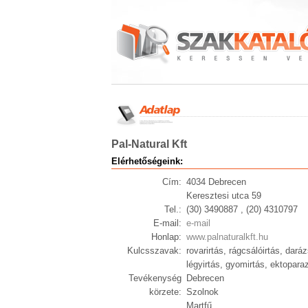
Pal-Natural Kft
Elérhetőségeink:
Cím:
4034 Debrecen
Keresztesi utca 59
Tel.:
(30) 3490887 , (20) 4310797
E-mail:
e-mail
Honlap:
www.palnaturalkft.hu
Kulcsszavak:
rovarirtás, rágcsálóirtás, daráz
légyirtás, gyomirtás, ektoparaz
Tevékenység
Debrecen
körzete:
Szolnok
Martfű