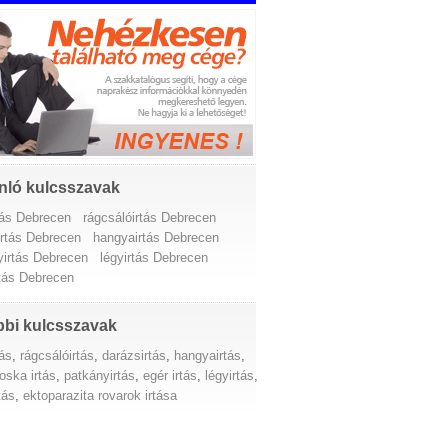
nló kulcsszavak
tás Debrecen
rágcsálóirtás Debrecen
irtás Debrecen
hangyairtás Debrecen
yirtás Debrecen
légyirtás Debrecen
tás Debrecen
bi kulcsszavak
tás
,
rágcsálóirtás
,
darázsirtás
,
hangyairtás
,
oska irtás
,
patkányirtás
,
egér irtás
,
légyirtás
,
tás
,
ektoparazita rovarok irtása