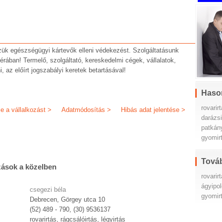
zük egészségügyi kártevők elleni védekezést. Szolgáltatásunk
zférában! Termelő, szolgáltató, kereskedelmi cégek, vállalatok,
 az előírt jogszabályi keretek betartásával!
Haso
rovarir
je a vállalkozást >
Adatmódosítás >
Hibás adat jelentése >
darázs
patkán
gyomir
Továb
zások a közelben
rovarir
ágyipol
csegezi béla
gyomir
Debrecen, Görgey utca 10
(52) 489 - 790, (30) 9536137
rovarirtás, rágcsálóirtás, légyirtás