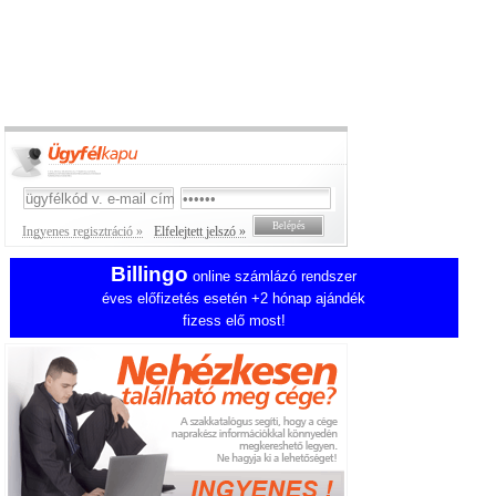
Ingyenes regisztráció »
Elfelejtett jelszó »
Billingo
online számlázó rendszer
éves előfizetés esetén +2 hónap ajándék
fizess elő most!