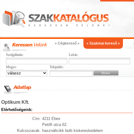
« Cégkereső »
« Szakmai kereső »
Szolgáltatás:
Leírás:
Megye:
Település:
Optikum Kft.
Elérhetőségeink:
Cím:
4211 Ebes
Petőfi utca 62.
Kulcsszavak:
használtcikk bolti kiskereskedelem