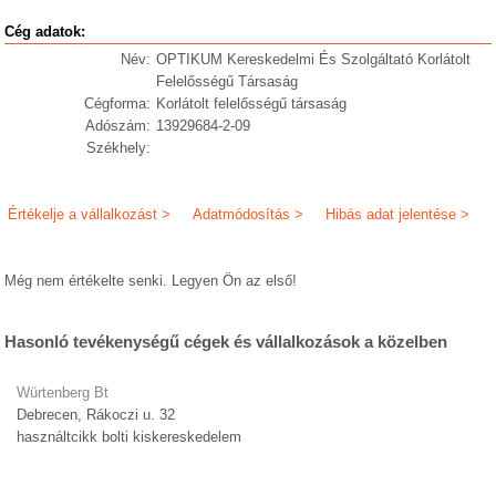
Cég adatok:
Név:
OPTIKUM Kereskedelmi És Szolgáltató Korlátolt
Felelősségű Társaság
Cégforma:
Korlátolt felelősségű társaság
Adószám:
13929684-2-09
Székhely:
Értékelje a vállalkozást >
Adatmódosítás >
Hibás adat jelentése >
Még nem értékelte senki. Legyen Ön az első!
Hasonló tevékenységű cégek és vállalkozások a közelben
Würtenberg Bt
Debrecen, Rákoczi u. 32
használtcikk bolti kiskereskedelem