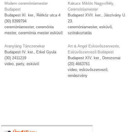
Modern ceremóniamester
Kakucs Miklós Nagyvőfély,
Budapest
Ceremóniamester
Budapest XI. ker., Rétköz utca 4
Budapest XVII. ker., Jászivány U.
(30) 8399794
23.
ceremóniamester, ceremónia
ceremóniamester, esküvő,
mester, ceremónia mester esküvő
szórakoztatás
Aranyláng Tánczenekar
Art & Angel Esküvőszervezés,
Budapest IV. ker., Erkel Gyula
Esküvőszervező Budapest
(30) 2411219
Budapest XIV. ker., Dorozsmai
video, party, esküvő
(20) 4663761
video, esküvőszervező,
rendezvény