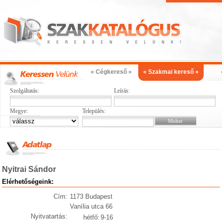
« Cégkereső »
« Szakmai kereső »
Szolgáltatás:
Leírás:
Megye:
Település:
Nyitrai Sándor
Elérhetőségeink:
Cím:
1173 Budapest
Vanília utca 66
Nyitvatartás:
hétfő:
9-16