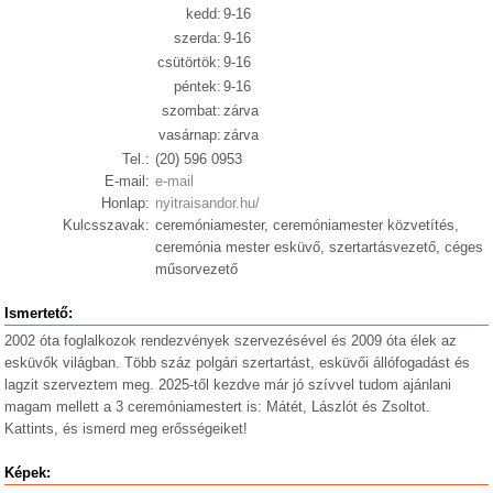
kedd:
9-16
szerda:
9-16
csütörtök:
9-16
péntek:
9-16
szombat:
zárva
vasárnap:
zárva
Tel.:
(20) 596 0953
E-mail:
e-mail
Honlap:
nyitraisandor.hu/
Kulcsszavak:
ceremóniamester, ceremóniamester közvetítés,
ceremónia mester esküvő, szertartásvezető, céges
műsorvezető
Ismertető:
2002 óta foglalkozok rendezvények szervezésével és 2009 óta élek az
esküvők világban. Több száz polgári szertartást, esküvői állófogadást és
lagzit szerveztem meg. 2025-től kezdve már jó szívvel tudom ajánlani
magam mellett a 3 ceremóniamestert is: Mátét, Lászlót és Zsoltot.
Kattints, és ismerd meg erősségeiket!
Képek: