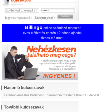
Ingyenes regisztráció »
Elfelejtett jelszó »
Billingo
online számlázó rendszer
éves előfizetés esetén +2 hónap ajándék
fizess elő most!
Hasonló kulcsszavak
ceremóniamester Budapest
ceremónia mester esküvő Budapest
További kulcsszavak