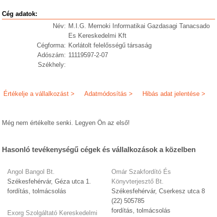
Cég adatok:
Név:
M.I.G. Mernoki Informatikai Gazdasagi Tanacsado
Es Kereskedelmi Kft
Cégforma:
Korlátolt felelősségű társaság
Adószám:
11119597-2-07
Székhely:
Értékelje a vállalkozást >
Adatmódosítás >
Hibás adat jelentése >
Még nem értékelte senki. Legyen Ön az első!
Hasonló tevékenységű cégek és vállalkozások a közelben
Angol Bangol Bt.
Omár Szakfordító És
Székesfehérvár, Géza utca 1.
Könyvterjesztő Bt.
fordítás, tolmácsolás
Székesfehérvár, Cserkesz utca 8
(22) 505785
fordítás, tolmácsolás
Exorg Szolgáltató Kereskedelmi