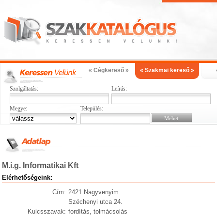
« Cégkereső »
« Szakmai kereső »
Szolgáltatás:
Leírás:
Megye:
Település:
M.i.g. Informatikai Kft
Elérhetőségeink:
Cím:
2421 Nagyvenyim
Széchenyi utca 24.
Kulcsszavak:
fordítás, tolmácsolás