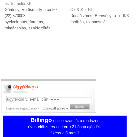
és Termelöi Kft.
Gárdony, Vörösmarty utca 50.
Ok & Ker Bt.
(22) 570003
Dunaújváros, Bercsényi u. 7. II/3.
nyelvoktatás, fordítás,
fordítás, tolmácsolás
tolmácsolás, szakfordítás
Ingyenes regisztráció »
Elfelejtett jelszó »
Billingo
online számlázó rendszer
éves előfizetés esetén +2 hónap ajándék
fizess elő most!