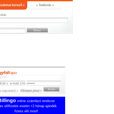
Szakmai kereső »
« Tudástár »
eírás:
 regisztráció »
Elfelejtett jelszó »
Billingo
online számlázó rendszer
es előfizetés esetén +2 hónap ajándék
fizess elő most!