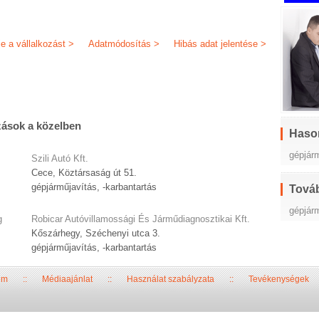
je a vállalkozást >
Adatmódosítás >
Hibás adat jelentése >
zások a közelben
Haso
gépjár
Szili Autó Kft.
Cece, Köztársaság út 51.
gépjárműjavítás, -karbantartás
Továb
gépjárm
g
Robicar Autóvillamossági És Járműdiagnosztikai Kft.
Kőszárhegy, Széchenyi utca 3.
gépjárműjavítás, -karbantartás
um
::
Médiaajánlat
::
Használat szabályzata
::
Tevékenységek