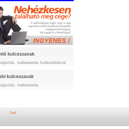
nló kulcsszavak
műjavítás, -karbantartás Székesfehérvár
bi kulcsszavak
űjavítás, -karbantartás
::
Part