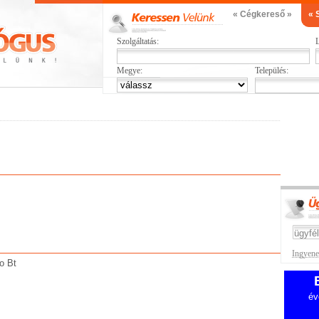
« Cégkereső »
« 
Szolgáltatás:
L
Megye:
Település:
Ingyenes
o Bt
év