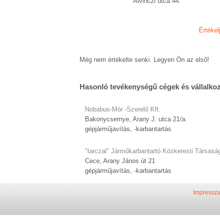
Alvinczi utca 44.
Értékel
Még nem értékelte senki. Legyen Ön az első!
Hasonló tevékenységű cégek és vállalko
Nobabus-Mór -Szerelő Kft.
Bakonycsernye, Arany J. utca 21/a.
gépjárműjavítás, -karbantartás
"tarczal" Járműkarbantartó Közkeresti Társasá
Cece, Arany János út 21
gépjárműjavítás, -karbantartás
Impressz