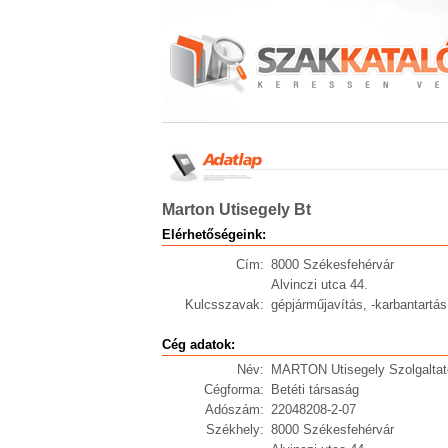
Marton Utisegely Bt
Elérhetőségeink:
Cím:
8000 Székesfehérvár
Alvinczi utca 44.
Kulcsszavak:
gépjárműjavítás, -karbantartás
Cég adatok:
Név:
MARTON Utisegely Szolgaltat
Cégforma:
Betéti társaság
Adószám:
22048208-2-07
Székhely:
8000 Székesfehérvár