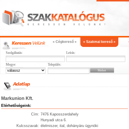
« Cégkereső »
« Szakmai kereső »
Szolgáltatás:
Leírás:
Megye:
Település:
Markunion Kft.
Elérhetőségeink:
Cím:
7476 Kaposszerdahely
Hunyadi utca 6.
Kulcsszavak:
élelmiszer, ital, dohányáru ügynöki