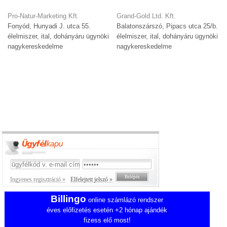
Pro-Natur-Marketing Kft.
Grand-Gold Ltd. Kft.
Fonyód, Hunyadi J. utca 55.
Balatonszárszó, Pipacs utca 25/b.
élelmiszer, ital, dohányáru ügynöki
élelmiszer, ital, dohányáru ügynöki
nagykereskedelme
nagykereskedelme
Ingyenes regisztráció »
Elfelejtett jelszó »
Billingo
online számlázó rendszer
éves előfizetés esetén +2 hónap ajándék
fizess elő most!