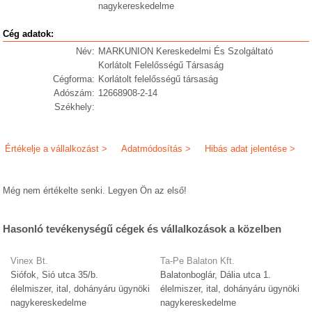
nagykereskedelme
Cég adatok:
Név:
MARKUNION Kereskedelmi És Szolgáltató
Korlátolt Felelősségű Társaság
Cégforma:
Korlátolt felelősségű társaság
Adószám:
12668908-2-14
Székhely:
Értékelje a vállalkozást >
Adatmódosítás >
Hibás adat jelentése >
Még nem értékelte senki. Legyen Ön az első!
Hasonló tevékenységű cégek és vállalkozások a közelben
Vinex Bt.
Ta-Pe Balaton Kft.
Siófok, Sió utca 35/b.
Balatonboglár, Dália utca 1.
élelmiszer, ital, dohányáru ügynöki
élelmiszer, ital, dohányáru ügynöki
nagykereskedelme
nagykereskedelme