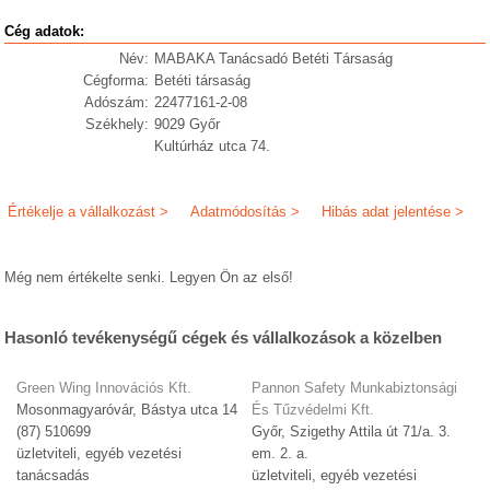
Cég adatok:
Név:
MABAKA Tanácsadó Betéti Társaság
Cégforma:
Betéti társaság
Adószám:
22477161-2-08
Székhely:
9029 Győr
Kultúrház utca 74.
Értékelje a vállalkozást >
Adatmódosítás >
Hibás adat jelentése >
Még nem értékelte senki. Legyen Ön az első!
Hasonló tevékenységű cégek és vállalkozások a közelben
Green Wing Innovációs Kft.
Pannon Safety Munkabiztonsági
Mosonmagyaróvár, Bástya utca 14
És Tűzvédelmi Kft.
(87) 510699
Győr, Szigethy Attila út 71/a. 3.
üzletviteli, egyéb vezetési
em. 2. a.
tanácsadás
üzletviteli, egyéb vezetési