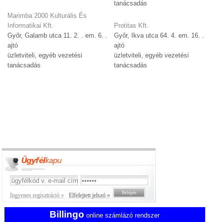
tanácsadás
Marimba 2000 Kulturális És
Informatikai Kft.
Protitas Kft.
Győr, Galamb utca 11. 2. . em. 6. .
Győr, Ikva utca 64. 4. em. 16. .
ajtó
ajtó
üzletviteli, egyéb vezetési
üzletviteli, egyéb vezetési
tanácsadás
tanácsadás
Ingyenes regisztráció »
Elfelejtett jelszó »
Billingo
online számlázó rendszer