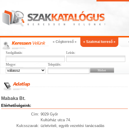
« Cégkereső »
« Szakmai kereső »
Szolgáltatás:
Leírás:
Megye:
Település:
Mabaka Bt.
Elérhetőségeink:
Cím:
9029 Győr
Kultúrház utca 74.
Kulcsszavak:
üzletviteli, egyéb vezetési tanácsadás