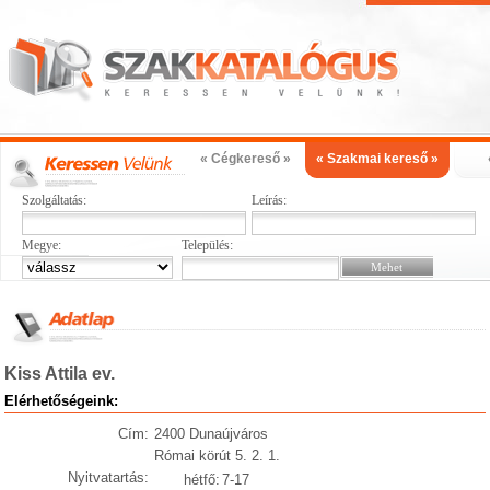
« Cégkereső »
« Szakmai kereső »
Szolgáltatás:
Leírás:
Megye:
Település:
Kiss Attila ev.
Elérhetőségeink:
Cím:
2400 Dunaújváros
Római körút 5. 2. 1.
Nyitvatartás:
hétfő:
7-17