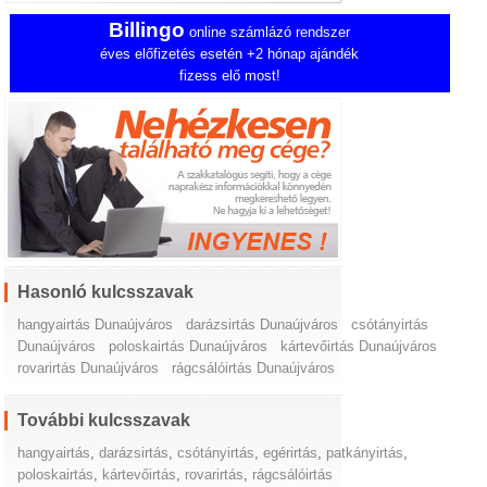
Billingo
online számlázó rendszer
éves előfizetés esetén +2 hónap ajándék
fizess elő most!
Hasonló kulcsszavak
hangyairtás Dunaújváros
darázsirtás Dunaújváros
csótányirtás
Dunaújváros
poloskairtás Dunaújváros
kártevőirtás Dunaújváros
rovarirtás Dunaújváros
rágcsálóirtás Dunaújváros
További kulcsszavak
hangyairtás
,
darázsirtás
,
csótányirtás
,
egérirtás
,
patkányirtás
,
poloskairtás
,
kártevőirtás
,
rovarirtás
,
rágcsálóirtás