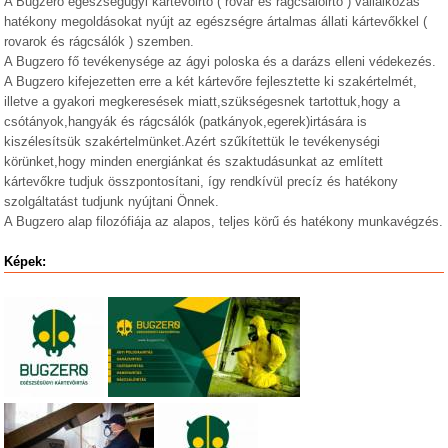
A Bugzero egészségügyi kártevőirtó ( rovar és rágcsálóirtó ) vállalkozás
hatékony megoldásokat nyújt az egészségre ártalmas állati kártevőkkel (
rovarok és rágcsálók ) szemben.
A Bugzero fő tevékenysége az ágyi poloska és a darázs elleni védekezés.
A Bugzero kifejezetten erre a két kártevőre fejlesztette ki szakértelmét,
illetve a gyakori megkeresések miatt,szükségesnek tartottuk,hogy a
csótányok,hangyák és rágcsálók (patkányok,egerek)irtására is
kiszélesítsük szakértelmünket.Azért szűkítettük le tevékenységi
körünket,hogy minden energiánkat és szaktudásunkat az említett
kártevőkre tudjuk összpontosítani, így rendkívül precíz és hatékony
szolgáltatást tudjunk nyújtani Önnek.
A Bugzero alap filozófiája az alapos, teljes körű és hatékony munkavégzés.
Képek: