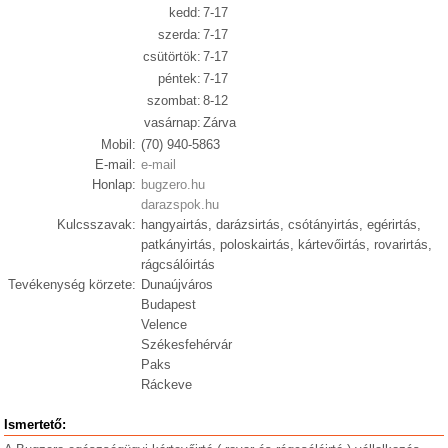
kedd:
7-17
szerda:
7-17
csütörtök:
7-17
péntek:
7-17
szombat:
8-12
vasárnap:
Zárva
Mobil:
(70) 940-5863
E-mail:
e-mail
Honlap:
bugzero.hu
darazspok.hu
Kulcsszavak:
hangyairtás, darázsirtás, csótányirtás, egérirtás,
patkányirtás, poloskairtás, kártevőirtás, rovarirtás,
rágcsálóirtás
Tevékenység körzete:
Dunaújváros
Budapest
Velence
Székesfehérvár
Paks
Ráckeve
Ismertető: