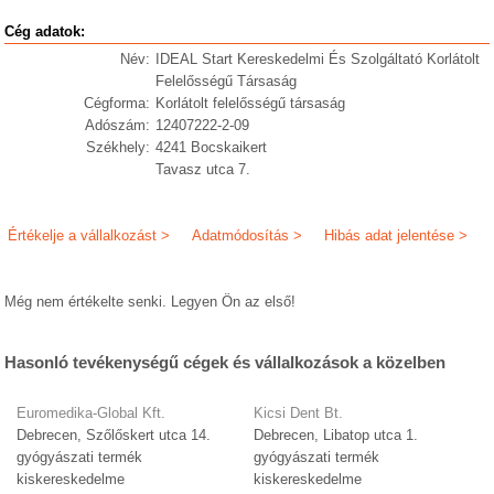
Cég adatok:
Név:
IDEAL Start Kereskedelmi És Szolgáltató Korlátolt
Felelősségű Társaság
Cégforma:
Korlátolt felelősségű társaság
Adószám:
12407222-2-09
Székhely:
4241 Bocskaikert
Tavasz utca 7.
Értékelje a vállalkozást >
Adatmódosítás >
Hibás adat jelentése >
Még nem értékelte senki. Legyen Ön az első!
Hasonló tevékenységű cégek és vállalkozások a közelben
Euromedika-Global Kft.
Kicsi Dent Bt.
Debrecen, Szőlőskert utca 14.
Debrecen, Libatop utca 1.
gyógyászati termék
gyógyászati termék
kiskereskedelme
kiskereskedelme