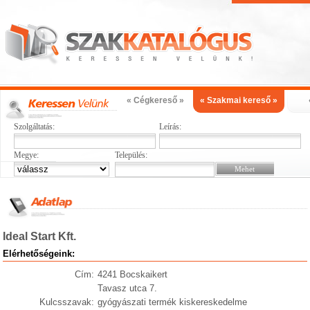
« Cégkereső »
« Szakmai kereső »
Szolgáltatás:
Leírás:
Megye:
Település:
Ideal Start Kft.
Elérhetőségeink:
Cím:
4241 Bocskaikert
Tavasz utca 7.
Kulcsszavak:
gyógyászati termék kiskereskedelme