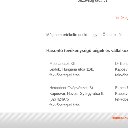
Buzavirág utca 31.
Értékel
Még nem értékelte senki. Legyen Ön az első!
Hasonló tevékenységű cégek és vállalko
Mobilaneszt Kft.
Dr Behe
Siófok, Hungária utca 11/b.
Kaposvá
fekvőbeteg-ellátás
fekvőbe
Hemadent Gyógyászati Bt.
Ekpes 
Kaposvár, Hevesi György utca 8.
Kaposvá
(82) 424975
fekvőbe
fekvőbeteg-ellátás
Impressz