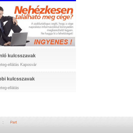
nló kulcsszavak
eteg-ellátás Kaposvár
bi kulcsszavak
teg-ellátás
::
Part