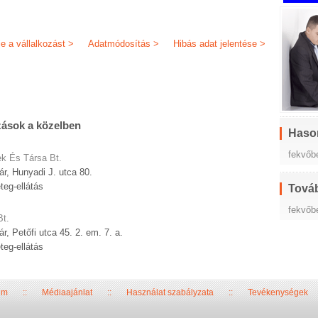
je a vállalkozást >
Adatmódosítás >
Hibás adat jelentése >
zások a közelben
Haso
fekvőb
k És Társa Bt.
r, Hunyadi J. utca 80.
teg-ellátás
Továb
fekvőbe
Bt.
r, Petőfi utca 45. 2. em. 7. a.
teg-ellátás
um
::
Médiaajánlat
::
Használat szabályzata
::
Tevékenységek