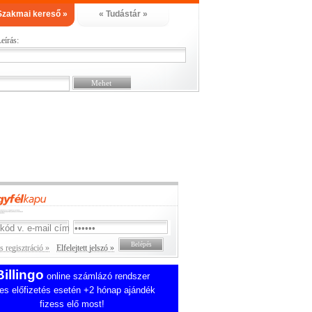
Szakmai kereső »
« Tudástár »
eírás:
 regisztráció »
Elfelejtett jelszó »
Billingo
online számlázó rendszer
es előfizetés esetén +2 hónap ajándék
fizess elő most!