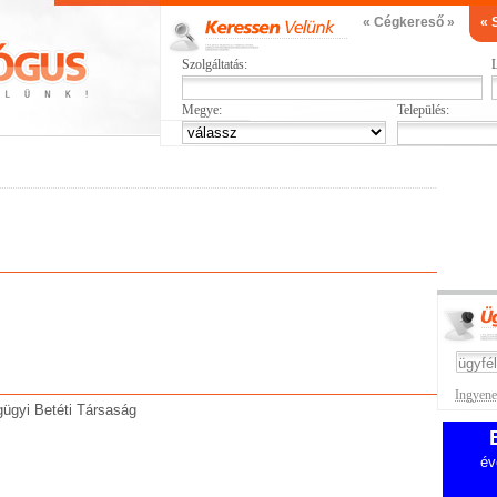
« Cégkereső »
« 
Szolgáltatás:
L
Megye:
Település:
Ingyenes
gyi Betéti Társaság
év