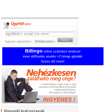
Ingyenes regisztráció »
Elfelejtett jelszó »
Billingo
online számlázó rendszer
éves előfizetés esetén +2 hónap ajándék
fizess elő most!
Hasonló kulcsszavak