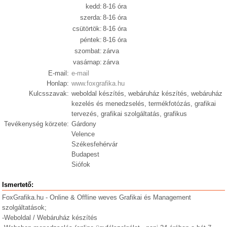
kedd:
8-16 óra
szerda:
8-16 óra
csütörtök:
8-16 óra
péntek:
8-16 óra
szombat:
zárva
vasárnap:
zárva
E-mail:
e-mail
Honlap:
www.foxgrafika.hu
Kulcsszavak:
weboldal készítés, webáruház készítés, webáruház
kezelés és menedzselés, termékfotózás, grafikai
tervezés, grafikai szolgáltatás, grafikus
Tevékenység körzete:
Gárdony
Velence
Székesfehérvár
Budapest
Siófok
Ismertető:
FoxGrafika.hu - Online & Offline weves Grafikai és Management
szolgáltatások;
-Weboldal / Webáruház készítés