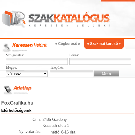
« Cégkereső »
« Szakmai kereső »
Szolgáltatás:
Leírás:
Megye:
Település:
FoxGrafika.hu
Elérhetőségeink:
Cím:
2485 Gárdony
Kossuth utca 1
Nyitvatartás:
hétfő:
8-16 óra