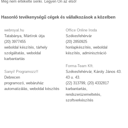
Még nem értékelte senki. Legyen Ön az első!
Hasonló tevékenységű cégek és vállalkozások a közelben
webroyal.hu
Office Online Iroda
Tatabánya, Mártírok útja
Székesfehérvár
(20) 3977455
(20) 2850925
weboldal készítés, tárhely
honlapkészítés, weboldal
szolgáltatás, weboldal
készítés, adminisztráció
karbantartás
Forma-Team Kft.
Sanyi! Programozz!!
Székesfehérvár, Károly János 43.
Debrecen
43 u. 43.
programozó, webáruház
(22) 313799, (20) 4332817
automatizálás, weboldal készítés
karbantartás,
rendszerüzemeltetés,
szoftverkészítés