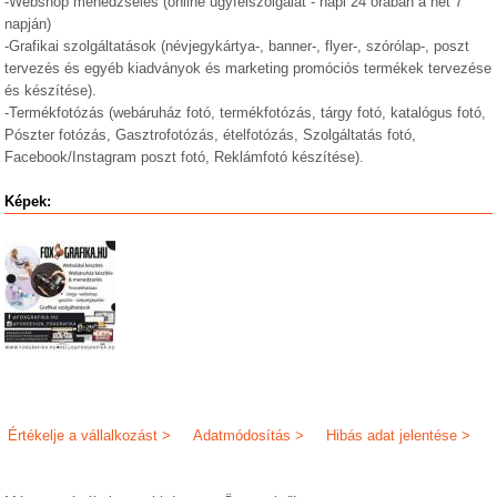
-Webshop menedzselés (online ügyfélszolgálat - napi 24 órában a hét 7
napján)
-Grafikai szolgáltatások (névjegykártya-, banner-, flyer-, szórólap-, poszt
tervezés és egyéb kiadványok és marketing promóciós termékek tervezése
és készítése).
-Termékfotózás (webáruház fotó, termékfotózás, tárgy fotó, katalógus fotó,
Pószter fotózás, Gasztrofotózás, ételfotózás, Szolgáltatás fotó,
Facebook/Instagram poszt fotó, Reklámfotó készítése).
Képek:
Értékelje a vállalkozást >
Adatmódosítás >
Hibás adat jelentése >