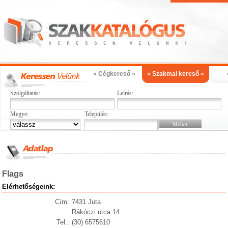
« Cégkereső »
« Szakmai kereső »
Szolgáltatás:
Leírás:
Megye:
Település:
Flags
Elérhetőségeink:
Cím:
7431 Juta
Rákóczi utca 14
Tel.:
(30) 6575610