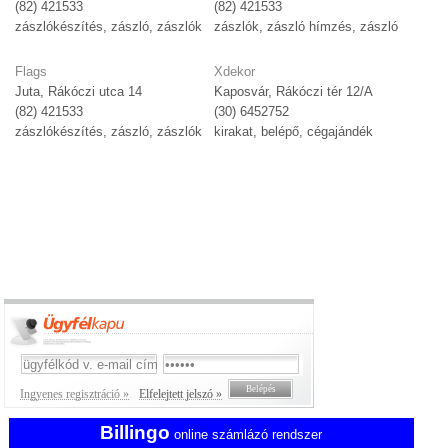
(82) 421533
(82) 421533
zászlókészítés, zászló, zászlók
zászlók, zászló hímzés, zászló
Flags
Xdekor
Juta, Rákóczi utca 14
Kaposvár, Rákóczi tér 12/A
(82) 421533
(30) 6452752
zászlókészítés, zászló, zászlók
kirakat, belépő, cégajándék
Ingyenes regisztráció »
Elfelejtett jelszó »
Billingo
online számlázó rendszer