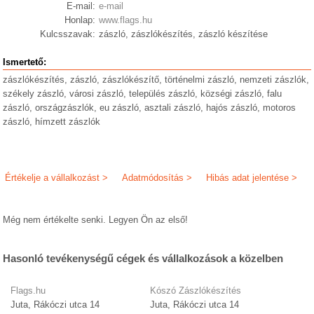
E-mail:
e-mail
Honlap:
www.flags.hu
Kulcsszavak:
zászló, zászlókészítés, zászló készítése
Ismertető:
zászlókészítés, zászló, zászlókészítő, történelmi zászló, nemzeti zászlók,
székely zászló, városi zászló, település zászló, községi zászló, falu
zászló, országzászlók, eu zászló, asztali zászló, hajós zászló, motoros
zászló, hímzett zászlók
Értékelje a vállalkozást >
Adatmódosítás >
Hibás adat jelentése >
Még nem értékelte senki. Legyen Ön az első!
Hasonló tevékenységű cégek és vállalkozások a közelben
Flags.hu
Kószó Zászlókészítés
Juta, Rákóczi utca 14
Juta, Rákóczi utca 14