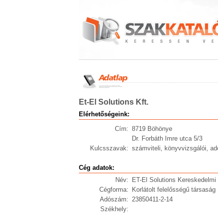
Et-El Solutions Kft.
Elérhetőségeink:
Cím:
8719 Böhönye
Dr. Forbáth Imre utca 5/3
Kulcsszavak:
számviteli, könyvvizsgálói, a
Cég adatok:
Név:
ET-El Solutions Kereskedelmi 
Cégforma:
Korlátolt felelősségű társaság
Adószám:
23850411-2-14
Székhely: