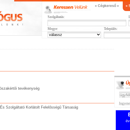
« Cégkereső »
« 
Szolgáltatás:
L
Megye:
Település:
dószakértői tevékenység
Ingyenes
És Szolgáltató Korlátolt Felelősségű Társaság
év