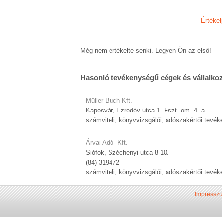
Értékel
Még nem értékelte senki. Legyen Ön az első!
Hasonló tevékenységű cégek és vállalko
Müller Buch Kft.
Kaposvár, Ezredév utca 1. Fszt. em. 4. a.
számviteli, könyvvizsgálói, adószakértői tevé
Árvai Adó- Kft.
Siófok, Széchenyi utca 8-10.
(84) 319472
számviteli, könyvvizsgálói, adószakértői tevé
Impressz