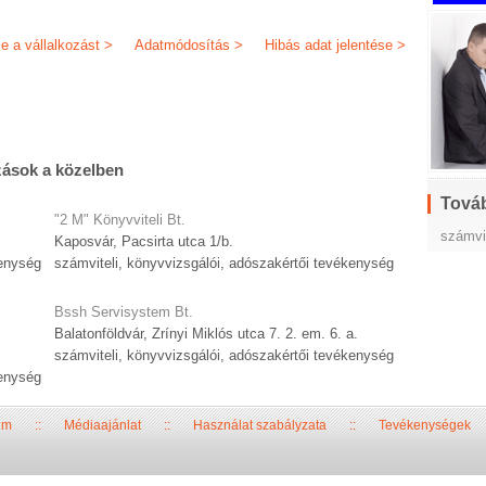
je a vállalkozást >
Adatmódosítás >
Hibás adat jelentése >
zások a közelben
Továb
"2 M" Könyvviteli Bt.
számvi
Kaposvár, Pacsirta utca 1/b.
kenység
számviteli, könyvvizsgálói, adószakértői tevékenység
Bssh Servisystem Bt.
Balatonföldvár, Zrínyi Miklós utca 7. 2. em. 6. a.
számviteli, könyvvizsgálói, adószakértői tevékenység
kenység
um
::
Médiaajánlat
::
Használat szabályzata
::
Tevékenységek