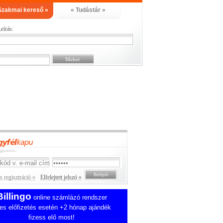
Szakmai kereső »
« Tudástár »
eírás:
 regisztráció »
Elfelejtett jelszó »
Billingo
online számlázó rendszer
es előfizetés esetén +2 hónap ajándék
fizess elő most!