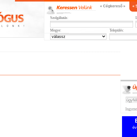
« Cégkereső »
« 
Szolgáltatás:
L
Megye:
Település:
Ingyenes
év