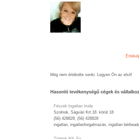
Értékel
Még nem értékelte senki. Legyen Ön az első!
Hasonló tevékenységű cégek és vállalko
Fészek Ingatlan Iroda
Szolnok, Ságvári Krt.18. körút 18
(56) 428828, (56) 428828
ingatlan, ingatlanforgalmazás, ingatlan bérbead
Túrtrink Kft. Fa.