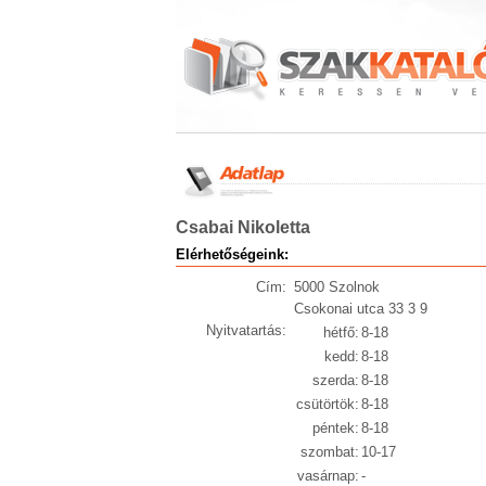
Csabai Nikoletta
Elérhetőségeink:
Cím:
5000 Szolnok
Csokonai utca 33 3 9
Nyitvatartás:
hétfő:
8-18
kedd:
8-18
szerda:
8-18
csütörtök:
8-18
péntek:
8-18
szombat:
10-17
vasárnap:
-