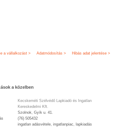
je a vállalkozást >
Adatmódosítás >
Hibás adat jelentése >
zások a közelben
Kecskeméti Szélvédő Lapkiadó és Ingatlan
Kereskedelmi Kft.
Szolnok, Gyík u. 41.
ás
(76) 505432
ingatlan adásvétele, ingatlanpiac, lapkiadás