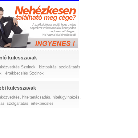
nló kulcsszavak
anközvetítés Szolnok
biztosítási szolgáltatás
k
értékbecslés Szolnok
bi kulcsszavak
nközvetítés
,
hiteltanácsadás, hitelügyintézés
,
tási szolgáltatás
,
értékbecslés