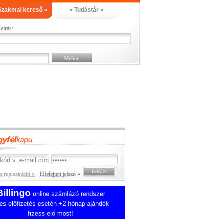
Szakmai kereső »
« Tudástár »
eírás:
 regisztráció »
Elfelejtett jelszó »
Billingo
online számlázó rendszer
es előfizetés esetén +2 hónap ajándék
fizess elő most!