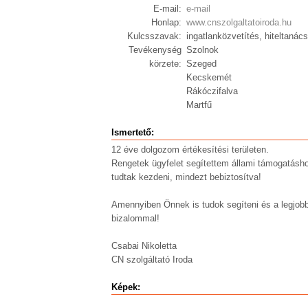
E-mail:
e-mail
Honlap:
www.cnszolgaltatoiroda.hu
Kulcsszavak:
ingatlanközvetítés, hiteltanács
Tevékenység
Szolnok
körzete:
Szeged
Kecskemét
Rákóczifalva
Martfű
Ismertető:
12 éve dolgozom értékesítési területen.
Rengetek ügyfelet segítettem állami támogatáshoz,
tudtak kezdeni, mindezt bebiztosítva!
Amennyiben Önnek is tudok segíteni és a legjobba
bizalommal!
Csabai Nikoletta
CN szolgáltató Iroda
Képek: