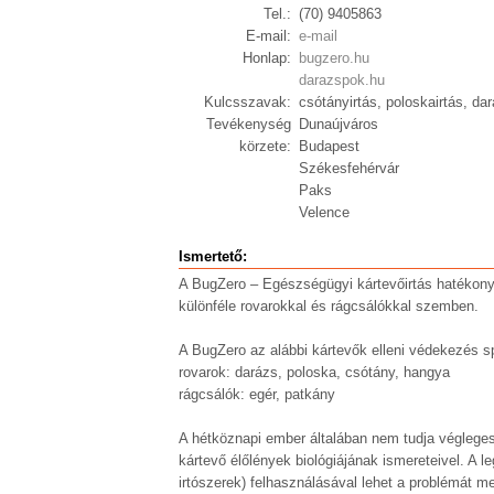
Tel.:
(70) 9405863
E-mail:
e-mail
Honlap:
bugzero.hu
darazspok.hu
Kulcsszavak:
csótányirtás, poloskairtás, dar
Tevékenység
Dunaújváros
körzete:
Budapest
Székesfehérvár
Paks
Velence
Ismertető:
A BugZero – Egészségügyi kártevőirtás hatékony 
különféle rovarokkal és rágcsálókkal szemben.
A BugZero az alábbi kártevők elleni védekezés sp
rovarok: darázs, poloska, csótány, hangya
rágcsálók: egér, patkány
A hétköznapi ember általában nem tudja végleges
kártevő élőlények biológiájának ismereteivel. A 
irtószerek) felhasználásával lehet a problémát m