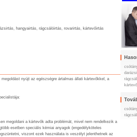
ázsirtás, hangyairtás, rágcsálóirtás, rovarirtás, kártevőirtás
Haso
csótán
darázs
megoldást nyújt az egészségre ártalmas állati kártevőkkel, a
rágcsá
kártev
ecialistája:
Továb
csótány
rágcsál
en megoldani a kártevők adta problémát, mivel nem rendelkezik a
legtöbb esetben speciális kémiai anyagok (engedélyköteles
egszüntetni, viszont ezek használata is veszélyt jelenthetnek az