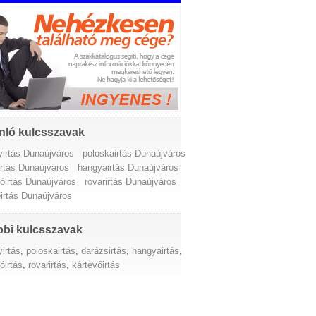
nló kulcsszavak
yirtás Dunaújváros
poloskairtás Dunaújváros
irtás Dunaújváros
hangyairtás Dunaújváros
lóirtás Dunaújváros
rovarirtás Dunaújváros
őirtás Dunaújváros
bi kulcsszavak
irtás
,
poloskairtás
,
darázsirtás
,
hangyairtás
,
óirtás
,
rovarirtás
,
kártevőirtás