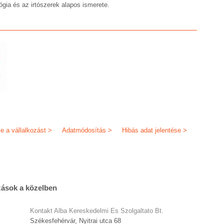
ógia és az irtószerek alapos ismerete.
je a vállalkozást >
Adatmódosítás >
Hibás adat jelentése >
zások a közelben
Kontakt Alba Kereskedelmi Es Szolgaltato Bt.
Székesfehérvár, Nyitrai utca 68