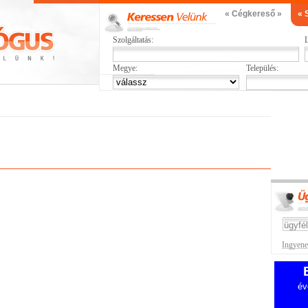
« Cégkereső »
« 
Szolgáltatás:
L
Megye:
Település:
Ingyenes
év