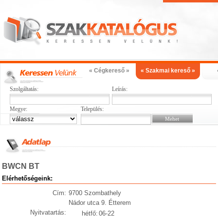
« Cégkereső »
« Szakmai kereső »
Szolgáltatás:
Leírás:
Megye:
Település:
BWCN BT
Elérhetőségeink:
Cím:
9700 Szombathely
Nádor utca 9. Étterem
Nyitvatartás:
hétfő:
06-22