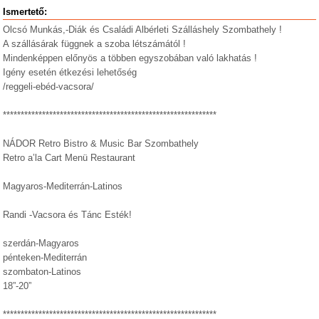
Ismertető:
Olcsó Munkás,-Diák és Családi Albérleti Szálláshely Szombathely !
A szállásárak függnek a szoba létszámától !
Mindenképpen előnyös a többen egyszobában való lakhatás !
Igény esetén étkezési lehetőség
/reggeli-ebéd-vacsora/
************************************************************
NÁDOR Retro Bistro & Music Bar Szombathely
Retro a’la Cart Menü Restaurant
Magyaros-Mediterrán-Latinos
Randi -Vacsora és Tánc Esték!
szerdán-Magyaros
pénteken-Mediterrán
szombaton-Latinos
18”-20”
************************************************************