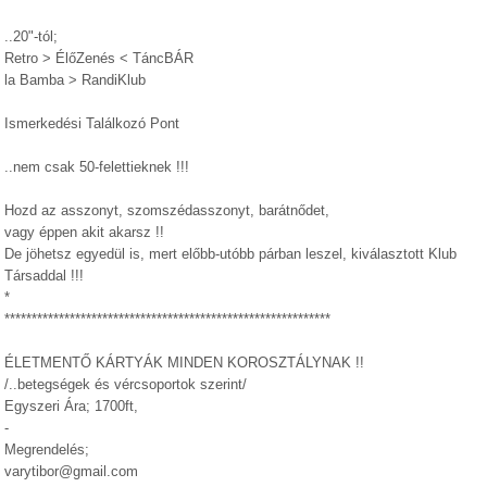
..20"-tól;
Retro > ÉlőZenés < TáncBÁR
la Bamba > RandiKlub
Ismerkedési Találkozó Pont
..nem csak 50-felettieknek !!!
Hozd az asszonyt, szomszédasszonyt, barátnődet,
vagy éppen akit akarsz !!
De jöhetsz egyedül is, mert előbb-utóbb párban leszel, kiválasztott Klub
Társaddal !!!
*
************************************************************
ÉLETMENTŐ KÁRTYÁK MINDEN KOROSZTÁLYNAK !!
/..betegségek és vércsoportok szerint/
Egyszeri Ára; 1700ft,
-
Megrendelés;
varytibor@gmail.com