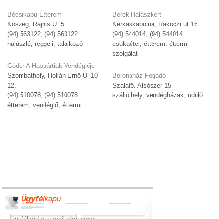
Bécsikapu Étterem
Berek Halászkert
Kőszeg, Rajnis U. 5.
Kerkáskápolna, Rákóczi út 16.
(94) 563122, (94) 563122
(94) 544014, (94) 544014
halászlé, reggeli, találkozó
csukaétel, étterem, éttermi
szolgálat
Gödör A Haspártiak Vendéglője
Szombathely, Hollán Ernő U. 10-
Boronaház Fogadó
12.
Szalafő, Alsószer 15
(94) 510078, (94) 510078
szálló hely, vendégházak, üdülő
étterem, vendéglő, éttermi