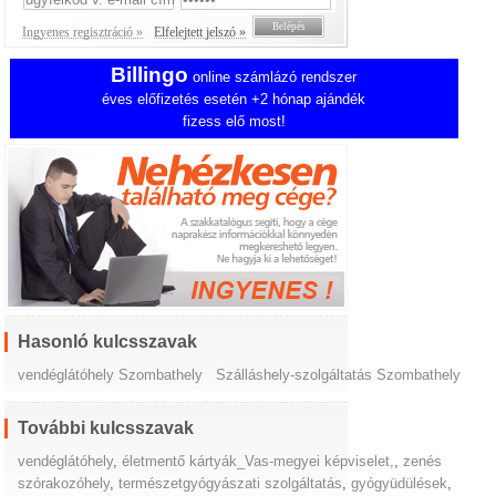
Ingyenes regisztráció »
Elfelejtett jelszó »
Billingo
online számlázó rendszer
éves előfizetés esetén +2 hónap ajándék
fizess elő most!
Hasonló kulcsszavak
vendéglátóhely Szombathely
Szálláshely-szolgáltatás Szombathely
További kulcsszavak
vendéglátóhely
,
életmentő kártyák_Vas-megyei képviselet,
,
zenés
szórakozóhely
,
természetgyógyászati szolgáltatás
,
gyógyüdülések
,