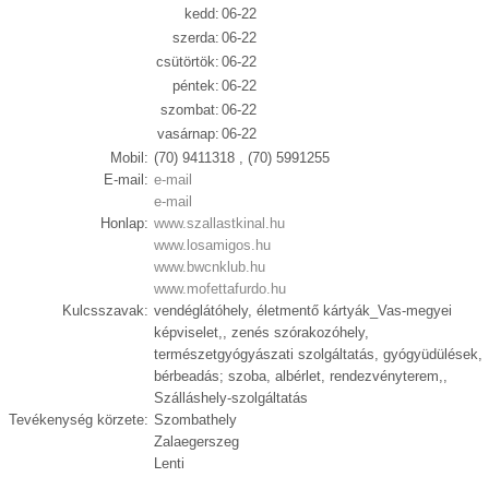
kedd:
06-22
szerda:
06-22
csütörtök:
06-22
péntek:
06-22
szombat:
06-22
vasárnap:
06-22
Mobil:
(70) 9411318 , (70) 5991255
E-mail:
e-mail
e-mail
Honlap:
www.szallastkinal.hu
www.losamigos.hu
www.bwcnklub.hu
www.mofettafurdo.hu
Kulcsszavak:
vendéglátóhely, életmentő kártyák_Vas-megyei
képviselet,, zenés szórakozóhely,
természetgyógyászati szolgáltatás, gyógyüdülések,
bérbeadás; szoba, albérlet, rendezvényterem,,
Szálláshely-szolgáltatás
Tevékenység körzete:
Szombathely
Zalaegerszeg
Lenti