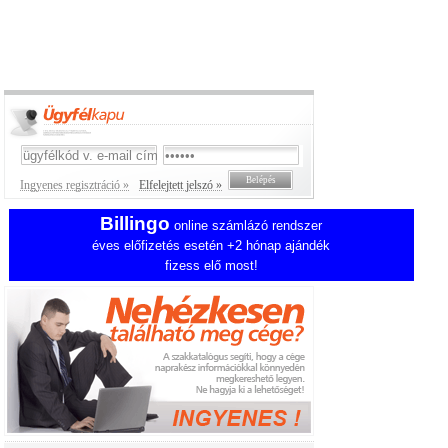
Ingyenes regisztráció »
Elfelejtett jelszó »
Billingo
online számlázó rendszer
éves előfizetés esetén +2 hónap ajándék
fizess elő most!