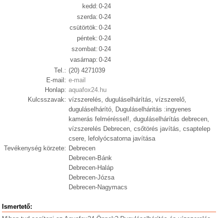
kedd:
0-24
szerda:
0-24
csütörtök:
0-24
péntek:
0-24
szombat:
0-24
vasárnap:
0-24
Tel.:
(20) 4271039
E-mail:
e-mail
Honlap:
aquafox24.hu
Kulcsszavak:
vízszerelés, duguláselhárítás, vízszerelő,
duguláselhárító, Duguláselháritás :ingyenes
kamerás felméréssel!, duguláselhárítás debrecen,
vízszerelés Debrecen, csőtörés javítás, csaptelep
csere, lefolyócsatorna javítása
Tevékenység körzete:
Debrecen
Debrecen-Bánk
Debrecen-Haláp
Debrecen-Józsa
Debrecen-Nagymacs
Ismertető: