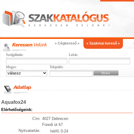
« Cégkereső »
« Szakmai kereső »
Szolgáltatás:
Leírás:
Megye:
Település:
Aquafox24
Elérhetőségeink:
Cím:
4027 Debrecen
Füredi út 67
Nyitvatartás:
hétfő:
0-24