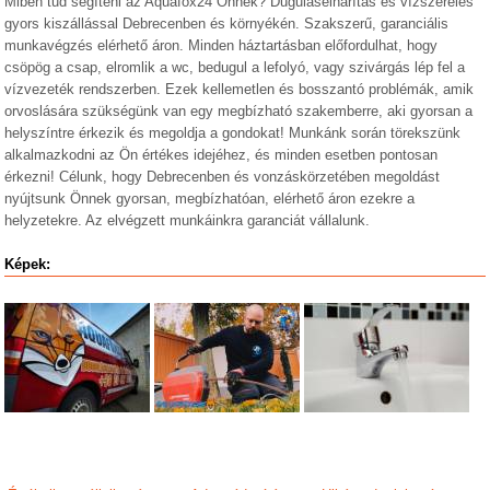
Miben tud segíteni az Aquafox24 Önnek? Duguláselhárítás és vízszerelés
gyors kiszállással Debrecenben és környékén. Szakszerű, garanciális
munkavégzés elérhető áron. Minden háztartásban előfordulhat, hogy
csöpög a csap, elromlik a wc, bedugul a lefolyó, vagy szivárgás lép fel a
vízvezeték rendszerben. Ezek kellemetlen és bosszantó problémák, amik
orvoslására szükségünk van egy megbízható szakemberre, aki gyorsan a
helyszíntre érkezik és megoldja a gondokat! Munkánk során törekszünk
alkalmazkodni az Ön értékes idejéhez, és minden esetben pontosan
érkezni! Célunk, hogy Debrecenben és vonzáskörzetében megoldást
nyújtsunk Önnek gyorsan, megbízhatóan, elérhető áron ezekre a
helyzetekre. Az elvégzett munkáinkra garanciát vállalunk.
Képek: