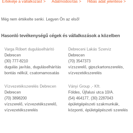
Értékelje a vállalkozást >
Adatmódosítás >
Hibás adat jelentése >
Még nem értékelte senki. Legyen Ön az első!
Hasonló tevékenységű cégek és vállalkozások a közelben
Varga Róbert duguláselhárító
Debreceni Lakás Szerviz
Debrecen
Debrecen
(30) 777-8210
(70) 3547373
dugulás javítás, duguláselhárítás
vízszerelő, gipszkartonszerelés,
bontás nélkül, csatornamosatás
vízvezetékszerelés
Vízvezetékszerelés Debrecen
Ványi Group ,- Kft.
Debrecen
Földes, Újfalusi utca 10/A.
(70) 3898200
(54) 464177, (30) 2287043
vízszerelő, vízvezetékszerelő,
épületgépészeti szakmunkák,
vízvezetékszerelés
központi, épületgépészeti szerelés