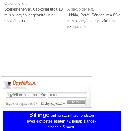
Quidnunc Kft.
Székesfehérvár, Csokonai utca 10
Alba-Solder Kft.
m.n.s. egyéb kiegészítő üzleti
Úrhida, Petőfi Sándor utca 89/a.
szolgáltatás
m.n.s. egyéb kiegészítő üzleti
szolgáltatás
Ingyenes regisztráció »
Elfelejtett jelszó »
Billingo
online számlázó rendszer
éves előfizetés esetén +2 hónap ajándék
fizess elő most!