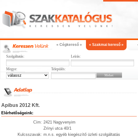
« Cégkereső »
« Szakmai kereső »
Szolgáltatás:
Leírás:
Megye:
Település:
Apibus 2012 Kft.
Elérhetőségeink:
Cím:
2421 Nagyvenyim
Zrínyi utca 40/1
Kulcsszavak:
m.n.s. egyéb kiegészítő üzleti szolgáltatás