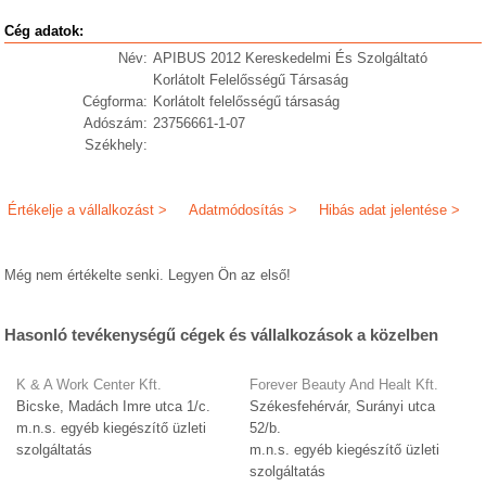
Cég adatok:
Név:
APIBUS 2012 Kereskedelmi És Szolgáltató
Korlátolt Felelősségű Társaság
Cégforma:
Korlátolt felelősségű társaság
Adószám:
23756661-1-07
Székhely:
Értékelje a vállalkozást >
Adatmódosítás >
Hibás adat jelentése >
Még nem értékelte senki. Legyen Ön az első!
Hasonló tevékenységű cégek és vállalkozások a közelben
K & A Work Center Kft.
Forever Beauty And Healt Kft.
Bicske, Madách Imre utca 1/c.
Székesfehérvár, Surányi utca
m.n.s. egyéb kiegészítő üzleti
52/b.
szolgáltatás
m.n.s. egyéb kiegészítő üzleti
szolgáltatás