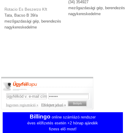
(34) 354927
mezőgazdasági gép, berendezés
Rotacio Es Beszerzo Kft
nagykereskedelme
Tata, Bacso B 39/a
mezőgazdasági gép, berendezés
nagykereskedelme
Ingyenes regisztráció »
Elfelejtett jelszó »
Billingo
online számlázó rendszer
éves előfizetés esetén +2 hónap ajándék
fizess elő most!