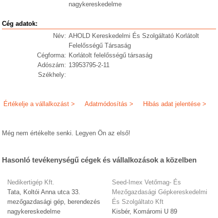
nagykereskedelme
Cég adatok:
Név:
AHOLD Kereskedelmi És Szolgáltató Korlátolt
Felelősségű Társaság
Cégforma:
Korlátolt felelősségű társaság
Adószám:
13953795-2-11
Székhely:
Értékelje a vállalkozást >
Adatmódosítás >
Hibás adat jelentése >
Még nem értékelte senki. Legyen Ön az első!
Hasonló tevékenységű cégek és vállalkozások a közelben
Nedikertigép Kft.
Seed-Imex Vetőmag- És
Tata, Koltói Anna utca 33.
Mezőgazdasági Gépkereskedelmi
mezőgazdasági gép, berendezés
És Szolgáltato Kft
nagykereskedelme
Kisbér, Komáromi U 89