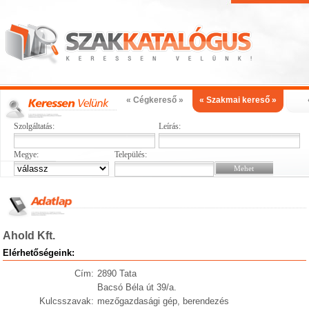
« Cégkereső »
« Szakmai kereső »
Szolgáltatás:
Leírás:
Megye:
Település:
Ahold Kft.
Elérhetőségeink:
Cím:
2890 Tata
Bacsó Béla út 39/a.
Kulcsszavak:
mezőgazdasági gép, berendezés