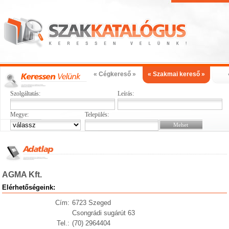
« Cégkereső »
« Szakmai kereső »
Szolgáltatás:
Leírás:
Megye:
Település:
AGMA Kft.
Elérhetőségeink:
Cím:
6723 Szeged
Csongrádi sugárút 63
Tel.:
(70) 2964404