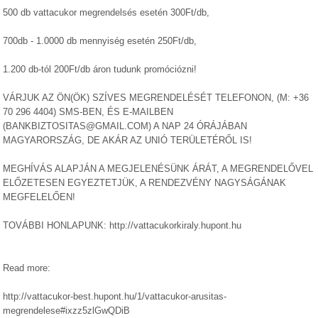
500 db vattacukor megrendelsés esetén 300Ft/db,
700db - 1.0000 db mennyiség esetén 250Ft/db,
1.200 db-tól 200Ft/db áron tudunk promóciózni!
VÁRJUK AZ ÖN(ÖK) SZÍVES MEGRENDELÉSÉT TELEFONON, (M: +36
70 296 4404) SMS-BEN, ÉS E-MAILBEN
(BANKBIZTOSITAS@GMAIL.COM) A NAP 24 ÓRÁJÁBAN
MAGYARORSZÁG, DE AKÁR AZ UNIÓ TERÜLETÉRŐL IS!
MEGHÍVÁS ALAPJÁN A MEGJELENÉSÜNK ÁRÁT, A MEGRENDELŐVEL
ELŐZETESEN EGYEZTETJÜK, A RENDEZVÉNY NAGYSÁGÁNAK
MEGFELELŐEN!
TOVÁBBI HONLAPUNK: http://vattacukorkiraly.hupont.hu
Read more:
http://vattacukor-best.hupont.hu/1/vattacukor-arusitas-
megrendelese#ixzz5zlGwQDiB