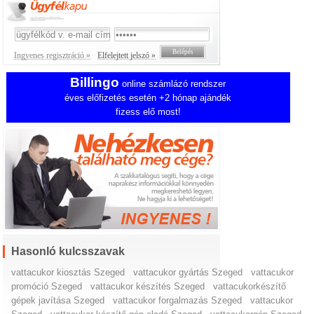
Ingyenes regisztráció »
Elfelejtett jelszó »
Billingo
online számlázó rendszer
éves előfizetés esetén +2 hónap ajándék
fizess elő most!
Hasonló kulcsszavak
vattacukor kiosztás Szeged
vattacukor gyártás Szeged
vattacukor
promóció Szeged
vattacukor készítés Szeged
vattacukorkészítő
gépek javítása Szeged
vattacukor forgalmazás Szeged
vattacukor