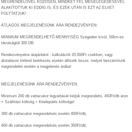
MEGRENDELŐVEL KÖZÖSEN, MINDKÉT FÉL MEGELÉGEDÉSÉVEL
ALAKÍTOTTUK KI EDDIG IS, ÉS EZEK UTÁN IS EZT AZ ELVET
FOLYTATJUK!
ÁTLAGOS MEGJELENÉSÜNK ÁRA RENDEZVÉNYEN:
MINIMUM MEGRENDELHETŐ MENNYISÉG Szegeden kívül, 50km-es
távolságtól 300 DB.
Rendezvényekre árajánlatot - kalkulációt 20.000Ft csekken, vagy
átutaláson történő beérkezés esetén állítunk össze, melyet beszámítunk
megrendelés esetén a megjelenés árába!
MEGJELENÉSÜNK ÁRA RENDEZVÉNYEN:
Minimum 200 db vattacukor legyártását kérjük megrendelni, 450Ft/db áron
+ Szállítási költség + Kitelepülés költsége!
300 db vattacukor megrendelsés esetén 400Ft/db,
400 db vattacukor megrendelsés esetén 350Ft/db,