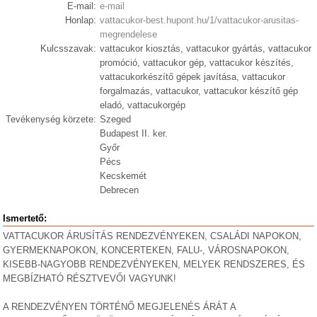
E-mail:
e-mail
Honlap:
vattacukor-best.hupont.hu/1/vattacukor-arusitas-
megrendelese
Kulcsszavak:
vattacukor kiosztás, vattacukor gyártás, vattacukor
promóció, vattacukor gép, vattacukor készítés,
vattacukorkészítő gépek javítása, vattacukor
forgalmazás, vattacukor, vattacukor készítő gép
eladó, vattacukorgép
Tevékenység körzete:
Szeged
Budapest II. ker.
Győr
Pécs
Kecskemét
Debrecen
Ismertető:
VATTACUKOR ÁRUSÍTÁS RENDEZVÉNYEKEN, CSALÁDI NAPOKON,
GYERMEKNAPOKON, KONCERTEKEN, FALU-, VÁROSNAPOKON,
KISEBB-NAGYOBB RENDEZVÉNYEKEN, MELYEK RENDSZERES, ÉS
MEGBÍZHATÓ RÉSZTVEVŐI VAGYUNK!
A RENDEZVÉNYEN TÖRTÉNŐ MEGJELENÉS ÁRÁT A