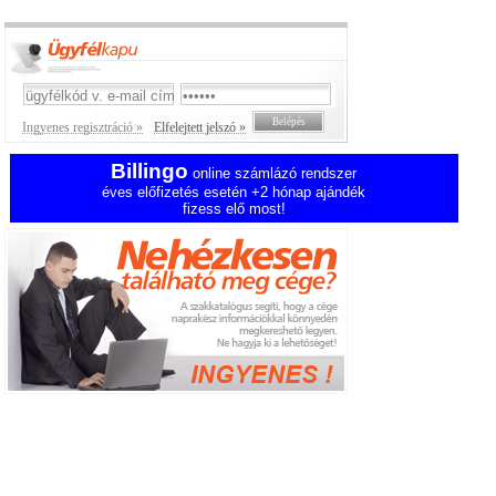
Ingyenes regisztráció »
Elfelejtett jelszó »
Billingo
online számlázó rendszer
éves előfizetés esetén +2 hónap ajándék
fizess elő most!