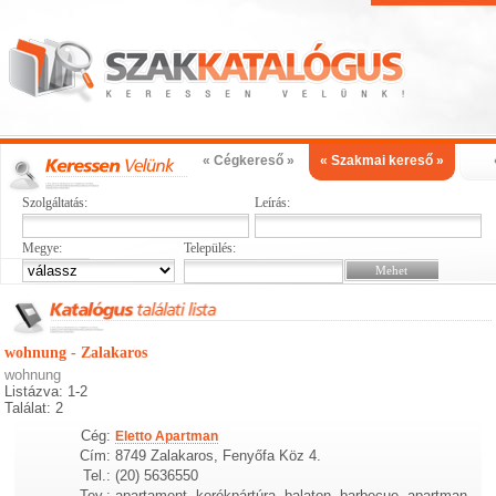
« Cégkereső »
« Szakmai kereső »
Szolgáltatás:
Leírás:
Megye:
Település:
wohnung - Zalakaros
wohnung
Listázva: 1-2
Találat: 2
Cég:
Eletto Apartman
Cím:
8749 Zalakaros, Fenyőfa Köz 4.
Tel.:
(20) 5636550
Tev.:
apartament, kerékpártúra, balaton, barbecue, apartman,