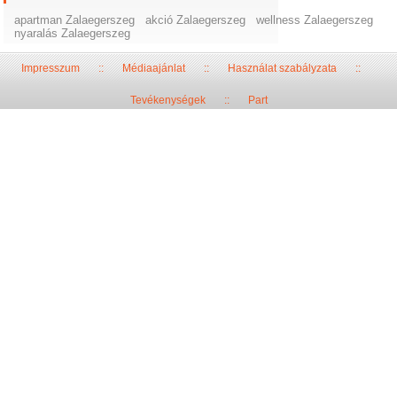
apartman Zalaegerszeg
akció Zalaegerszeg
wellness Zalaegerszeg
nyaralás Zalaegerszeg
Impresszum
::
Médiaajánlat
::
Használat szabályzata
::
Tevékenységek
::
Part