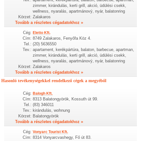
zimmer, kirándulás, kerti grill, akció, üdülési csekk,
wellness, nyaralás, apartmánový, nyár, balatonring
Körzet:
Zalakaros
Tovább a részletes cégadatokhoz »
Cég:
Eletto Kft.
Cím:
8749 Zalakaros, Fenyőfa Köz 4.
Tel.:
(20) 5636550
Tev.:
apartament, kerékpártúra, balaton, barbecue, apartman,
zimmer, kirándulás, kerti grill, akció, üdülési csekk,
wellness, nyaralás, apartmánový, nyár, balatonring
Körzet:
Zalakaros
Tovább a részletes cégadatokhoz »
Hasonló tevékenységekkel rendelkező cégek a megyéből
Cég:
Balogh Kft.
Cím:
8313 Balatongyörök, Kossuth út 99.
Tel.:
(83) 346011
Tev.:
kirándulás, wohnung
Körzet:
Balatongyörök
Tovább a részletes cégadatokhoz »
Cég:
Vonyarc Tourist Kft.
Cím:
8314 Vonyarcvashegy, Fő út 83.